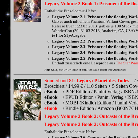
Legacy Volume 2 Book 1: Prisoner of the floa
Enthält die Einzelcomic-Hefte:
Legacy Volume 2.1: Prisoner of the floating World
Gab es auch mit einem Phantom Variant Cover, gesta
Release Event (23.03.2013) gab es je 100 Stück mi
WonderCon (29.-31.03.2013, Anaheim, CA, USA) Vari
(#1 for $1)-Ausgabe.
Legacy Volume 2.2: Prisoner of the floating World
Legacy Volume 2.3: Prisoner of the floating World
Legacy Volume 2.4: Prisoner of the floating World
Legacy Volume 2.5: Prisoner of the floating World
Enthält zusätzlich eine Leseprobe aus
The Star Wars
Ania Solo, die Ur-Ur-Enkelin von Han Solo erlebt ihre Abenteuer.
Sonderband 81:
Legacy: Planet des Todes
/ 
Broschiert / 14,99 € / 110 Seiten + 5 Seiten Co
eBook
/ PDF Edition / Panini Verlag / ISBN-
eBook
/ EPUB Edition / Panini Verlag / ISB
eBook
/ MOBI (Kindle) Edition / Panini Ver
eBook
/ Kindle Edition / Amazon (B00N7CHU
Legacy Volume 2 Book 2: Outcasts of the Br
Legacy Volume 2 Book 2: Outcasts of the Br
Enthält die Einzelcomic-Hefte:
Legacy Volume 2.6: Outcasts of the Broken Ring 1