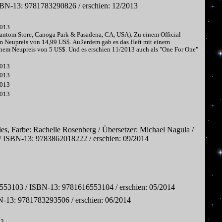
BN-13: 9781783290826 / erschien: 12/2013
2013
Phantom Store, Canoga Park & Pasadena, CA, USA). Zu einem Official
em Neupreis von 14,99 US$. Außerdem gab es das Heft mit einem
inem Neupreis von 5 US$. Und es erschien 11/2013 auch als "One For One"
2013
2013
2013
2013
s, Farbe: Rachelle Rosenberg / Übersetzer: Michael Nagula /
29 / ISBN-13: 9783862018222 / erschien: 09/2014
6553103 / ISBN-13: 9781616553104 / erschien: 05/2014
-13: 9781783293506 / erschien: 06/2014
13