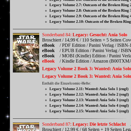
Legacy Volume 2.7: Outcasts of the Broken Ring 2
Legacy Volume 2.8: Outcasts of the Broken Ring 3
Legacy Volume 2.9: Outcasts of the Broken Ring 4
Legacy Volume 2.10: Outcasts of the Broken Ring 
Sonderband 84:
Legacy: Gesucht: Ania Solo
Broschiert / 14,99 € / 110 Seiten + 5 Seiten Co
eBook
/ PDF Edition / Panini Verlag / ISBN-
eBook
/ EPUB Edition / Panini Verlag / ISB
eBook
/ MOBI (Kindle) Edition / Panini Ver
eBook
/ Kindle Edition / Amazon (B00TXMAF
Legacy Volume 2 Book 3: Wanted: Ania Solo 
Legacy Volume 2 Book 3: Wanted: Ania Solo 
Enthält die Einzelcomic-Hefte:
Legacy Volume 2.11: Wanted: Ania Solo 1 (engl)
Legacy Volume 2.12: Wanted: Ania Solo 2 (engl)
Legacy Volume 2.13: Wanted: Ania Solo 3 (engl)
Legacy Volume 2.14: Wanted: Ania Solo 4 (engl)
Legacy Volume 2.15: Wanted: Ania Solo 5 (engl)
Sonderband 87:
Legacy: Die letzte Schlacht
Broschiert / 12,99 € / 68 Seiten + 19 Seiten L