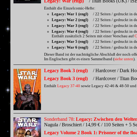
Legacy: War (engl)
/ Titan Books (UK) / IS
Enthält die Einzelcomic-Hefte:
Legacy: War 1 (engl)
/ 22 Seiten / gedruckt in 
Legacy: War 2 (engl)
/ 22 Seiten / gedruckt in 
Legacy: War 3 (engl)
/ 22 Seiten / gedruckt in 
Legacy: War 4 (engl)
/ 22 Seiten / gedruckt in 
Enthält zusätzlich 2 Seiten mit einer Vorschau auf
C
Legacy: War 5 (engl)
/ 22 Seiten / gedruckt in 
Legacy: War 6 (engl)
/ 22 Seiten / gedruckt in 
Dieser Band ist der nachträgliche Abschluß der noch o
Im Englischen gibt es einen Sammelband (
siehe unten
).
Legacy Book 3 (engl)
/ Hardcover / Dark Ho
Legacy Book 3 (engl)
/ Hardcover / Titan B
Enthält
Legacy 37-40
sowie Legacy 42-46 & 48-50 und 
Sonderband 78:
Legacy: Zwischen den Welte
Nagula / Broschiert / 14,99 € / 110 Seiten + 5 
Legacy Volume 2 Book 1: Prisoner of the floa