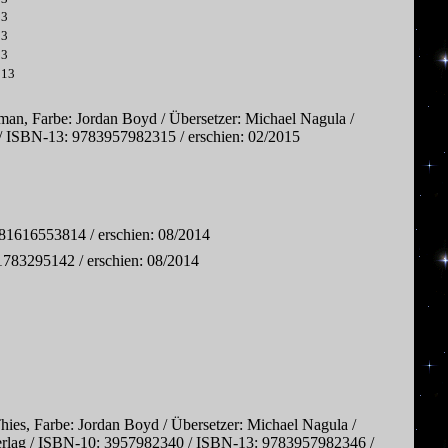
13
13
13
013
an, Farbe: Jordan Boyd / Übersetzer: Michael Nagula /
16 / ISBN-13: 9783957982315 / erschien: 02/2015
1616553814 / erschien: 08/2014
783295142 / erschien: 08/2014
ies, Farbe: Jordan Boyd / Übersetzer: Michael Nagula /
ni Verlag / ISBN-10: 3957982340 / ISBN-13: 9783957982346 /