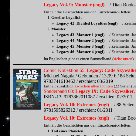
Legacy Vol. 9: Monster (engl)
/ Titan Books
Enthält die Geschichten aus den Einzelcomic-Heften:
Geteilte Loyalität
Legacy 42: Divided Loyalties (engl)
/ Zeichn
Monster
Legacy 43: Monster 1 (engl)
/ Zeichnerin: Ja
Legacy 44: Monster 2 (engl)
/ Zeichnerin: Ja
Legacy 45: Monster 3 (engl)
/ Zeichnerin: Ja
Legacy 46: Monster 4 (engl)
/ Zeichnerin: Ja
Im Englischen gibt es einen Sammelband (
siehe unten
).
Comic-Kollektion 65:
Legacy: Cade Skywalker
Michael Nagula / Gebunden / 13,99 € / 88 Seite
9783741610462 / erschien: 03/2019
Enthält zusätzlich
Zwischen allen Fronten
(22 Seiten) u
Sonderband 60:
Legacy IX: Cade Skywalker, 
ISBN-13: 9783862011087 / erschien: 02/2011
Legacy Vol. 10: Extremes (engl)
/ 88 Seiten
9781595826312 / erschien: 01/2011
Legacy Vol. 10: Extremes (engl)
/ Titan Boo
Enthält die Geschichten aus den Einzelcomic-Heften:
Tod eines Planeten