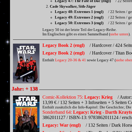
Legacy 47: The Fate of Dac (engl)
/ 22 Seite
Cade Skywalker, Sith-Jäger
Legacy 48: Extremes 1 (engl)
/ 22 Seiten / g
Legacy 49: Extremes 2 (engl)
/ 22 Seiten / g
Legacy 50: Extremes 3 (engl)
/ 22 Seiten / g
Legacy 50 ist der letzte Teil der Legacy-Reihe.
Im Englischen gibt es einen Sammelband (
siehe unten
).
Legacy Book 2 (engl)
/ Hardcover / 424 Sei
Legacy Book 2 (engl)
/ Hardcover / Titan B
Enthält
Legacy 20-36 & 41
sowie Legacy 47 (
siehe obe
Jahr: + 138
Comic-Kollektion 75:
Legacy: Krieg
/ Autor:
13,99 € / 132 Seiten + 3 Infoseiten + 5 Seiten
Enthält zusätzlich die Info-Kapitel: Die Geschichte; Di
Sonderband 64:
Legacy: Krieg - Darth Krayt
3862011127 / ISBN-13: 9783862011124 / ersch
Legacy: War (engl)
/ 132 Seiten / Dark Hor