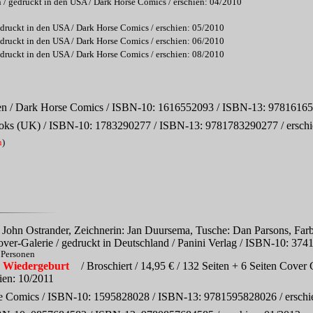
n / gedruckt in den USA / Dark Horse Comics / erschien: 04/2010
edruckt in den USA / Dark Horse Comics / erschien: 05/2010
edruckt in den USA / Dark Horse Comics / erschien: 06/2010
edruckt in den USA / Dark Horse Comics / erschien: 08/2010
ten / Dark Horse Comics / ISBN-10: 1616552093 / ISBN-13: 978161655
ooks (UK) / ISBN-10: 1783290277 / ISBN-13: 9781783290277 / erschi
n
)
 John Ostrander, Zeichnerin: Jan Duursema, Tusche: Dan Parsons, Far
 Cover-Galerie / gedruckt in Deutschland / Panini Verlag / ISBN-10: 
e Personen
s Wiedergeburt
/ Broschiert / 14,95 € / 132 Seiten + 6 Seiten Cover G
ien: 10/2011
se Comics / ISBN-10: 1595828028 / ISBN-13: 9781595828026 / erschi