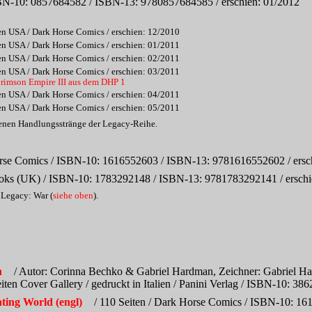
BN-10: 0857684582 / ISBN-13: 9780857684585 / erschien: 01/2012
den USA / Dark Horse Comics / erschien: 12/2010
den USA / Dark Horse Comics / erschien: 01/2011
den USA / Dark Horse Comics / erschien: 02/2011
den USA / Dark Horse Comics / erschien: 03/2011
rimson Empire III aus dem DHP 1
den USA / Dark Horse Comics / erschien: 04/2011
den USA / Dark Horse Comics / erschien: 05/2011
ffenen Handlungsstränge der Legacy-Reihe.
rse Comics / ISBN-10: 1616552603 / ISBN-13: 9781616552602 / ersc
ooks (UK) / ISBN-10: 1783292148 / ISBN-13: 9781783292141 / erschi
Legacy: War (
siehe oben
).
n
/ Autor: Corinna Bechko & Gabriel Hardman, Zeichner: Gabriel Har
Seiten Cover Gallery / gedruckt in Italien / Panini Verlag / ISBN-10:
ting World (engl)
/ 110 Seiten / Dark Horse Comics / ISBN-10: 16