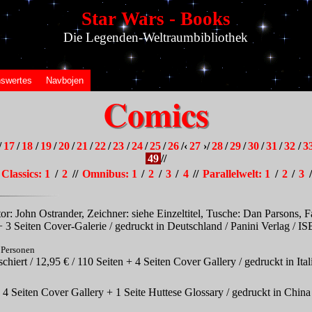
Star Wars - Books
Die Legenden-Weltraumbibliothek
swertes
Navbojen
Comics
/
17
/
18
/
19
/
20
/
21
/
22
/
23
/
24
/
25
/
26
/‹
27
›/
28
/
29
/
30
/
31
/
32
/
3
49
//
Classics: 1
/
2
//
Omnibus: 1
/
2
/
3
/
4
//
Parallelwelt: 1
/
2
/
3
/
or: John Ostrander, Zeichner: siehe Einzeltitel, Tusche: Dan Parsons, Fa
 + 3 Seiten Cover-Galerie / gedruckt in Deutschland / Panini Verlag 
e Personen
chiert / 12,95 € / 110 Seiten + 4 Seiten Cover Gallery / gedruckt in I
+ 4 Seiten Cover Gallery + 1 Seite Huttese Glossary / gedruckt in Ch