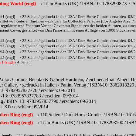
ting World (engl)
/ Titan Books (UK) / ISBN-10: 178329082X / IS
 1 (engl)
/ 22 Seiten / gedruckt in den USA / Dark Horse Comics / erschien: 03/
lltet von Gabriel Hardman - exklusiv für Collector's Paradise (Los Angeles Area 
t regulärem und Phantom Variant Cover mit Signaturen der beiden Autoren, zu ein
ant Cover, gestalltet von Dan Panosian, mit einer Auflage von 1.000 Stück, zu e
 2 (engl)
/ 22 Seiten / gedruckt in den USA / Dark Horse Comics / erschien: 04/
 3 (engl)
/ 22 Seiten / gedruckt in den USA / Dark Horse Comics / erschien: 05/
 4 (engl)
/ 22 Seiten / gedruckt in den USA / Dark Horse Comics / erschien: 06/
 5 (engl)
/ 22 Seiten / gedruckt in den USA / Dark Horse Comics / erschien: 07/
 1 (engl)
/ 4 Seiten
Autor: Corinna Bechko & Gabriel Hardman, Zeichner: Brian Albert Thie
ver Gallery / gedruckt in Italien / Panini Verlag / ISBN-10: 38620182
13: 9783957837776 / erschien: 09/2014
N-13: 9783957837783 / erschien: 09/2014
lag / ISBN-13: 9783957837790 / erschien: 09/2014
XI) / erschien: 09/2014
oken Ring (engl)
/ 110 Seiten / Dark Horse Comics / ISBN-10: 161
oken Ring (engl)
/ Titan Books (UK) / ISBN-10: 1783293500 / ISBN
 (engl)
/ 22 Seiten / gedruckt in den USA / Dark Horse Comics / erschien: 08/20