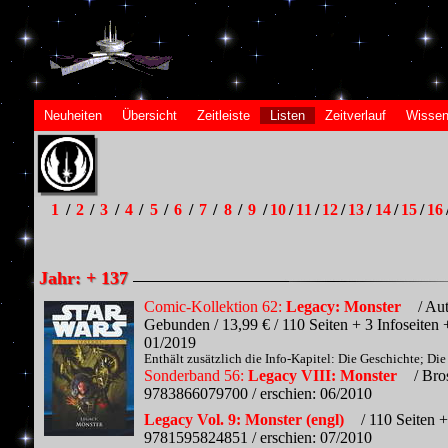
Neuheiten
Übersicht
Zeitleiste
Listen
Zeitverlauf
Wissen
1
/
2
/
3
/
4
/
5
/
6
/
7
/
8
/
9
/
10
/
11
/
12
/
13
/
14
/
15
/
16
Jahr: + 137
Comic-Kollektion 62:
Legacy: Monster
/ Aut
Gebunden / 13,99 € / 110 Seiten + 3 Infoseiten
01/2019
Enthält zusätzlich die Info-Kapitel: Die Geschichte; Di
Sonderband 56:
Legacy VIII: Monster
/ Bros
9783866079700 / erschien: 06/2010
Legacy Vol. 9: Monster (engl)
/ 110 Seiten 
9781595824851 / erschien: 07/2010