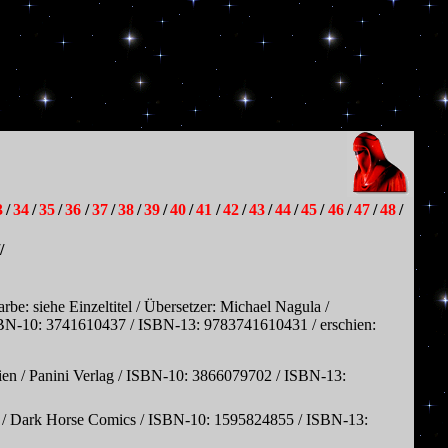
3
/
34
/
35
/
36
/
37
/
38
/
39
/
40
/
41
/
42
/
43
/
44
/
45
/
46
/
47
/
48
/
/
rbe: siehe Einzeltitel / Übersetzer: Michael Nagula /
/ ISBN-10: 3741610437 / ISBN-13: 9783741610431 / erschien:
talien / Panini Verlag / ISBN-10: 3866079702 / ISBN-13:
ina / Dark Horse Comics / ISBN-10: 1595824855 / ISBN-13: