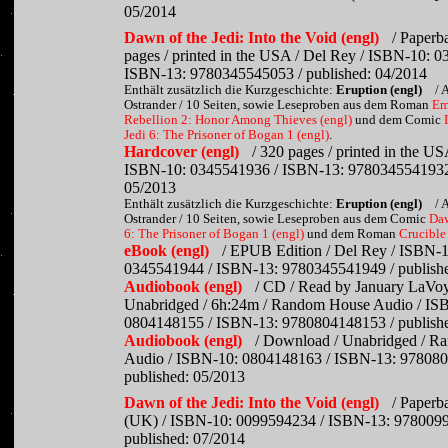
05/2014
Dawn of the Jedi: Into the Void (engl)
/ Paperb
pages / printed in the USA / Del Rey / ISBN-10: 
ISBN-13: 9780345545053 / published: 04/2014
Enthält zusätzlich die Kurzgeschichte:
Eruption (engl)
/ 
Ostrander / 10 Seiten, sowie Leseproben aus dem Roman
Em
Rebellion 2: Honor Among Thieves (engl)
und dem Comic
Jedi 6: The Prisoner of Bogan 1 (engl)
.
Hardcover (engl)
/ 320 pages / printed in the US
ISBN-10: 0345541936 / ISBN-13: 9780345541932 
05/2013
Enthält zusätzlich die Kurzgeschichte:
Eruption (engl)
/ 
Ostrander / 10 Seiten, sowie Leseproben aus dem Comic
Daw
6: The Prisoner of Bogan 1 (engl)
und dem Roman
Crucible
eBook (engl)
/ EPUB Edition / Del Rey / ISBN-1
0345541944 / ISBN-13: 9780345541949 / publishe
Audiobook (engl)
/ CD / Read by January LaVoy
Unabridged / 6h:24m / Random House Audio / IS
0804148155 / ISBN-13: 9780804148153 / publish
Audiobook (engl)
/ Download / Unabridged / 
Audio / ISBN-10: 0804148163 / ISBN-13: 978080
published: 05/2013
Dawn of the Jedi: Into the Void (engl)
/ Paperb
(UK) / ISBN-10: 0099594234 / ISBN-13: 978009
published: 07/2014