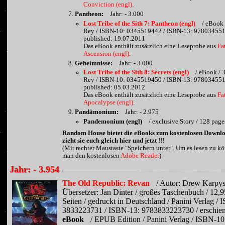
Conviction (engl)
.
Pantheon:
Jahr: - 3.000
Lost Tribe of the Sith 7: Pantheon (engl)
/ eBook 
Rey / ISBN-10: 0345519442 / ISBN-13: 978034551
published: 19.07.2011
Das eBook enthält zusätzlich eine Leseprobe aus
Fa
Ascension (engl)
.
Geheimnisse:
Jahr: - 3.000
Lost Tribe of the Sith 8: Secrets (engl)
/ eBook / 
Rey / ISBN-10: 0345519450 / ISBN-13: 978034551
published: 05.03.2012
Das eBook enthält zusätzlich eine Leseprobe aus
Fa
Apocalypse (engl)
.
Pandämonium:
Jahr: - 2.975
Pandemonium (engl)
/ exclusive Story / 128 page
Random House bietet die eBooks zum kostenlosen Downlo
zieht sie euch gleich hier und jetzt !!!
(Mit rechter Maustaste "Speichern unter". Um es lesen zu k
man den kostenlosen
Adobe Reader
)
Jahr: - 3.954
The Old Republic: Revan
/ Autor: Drew Karpys
Übersetzer: Jan Dinter / großes Taschenbuch / 12,9
Seiten / gedruckt in Deutschland / Panini Verlag /
3833223731 / ISBN-13: 9783833223730 / erschien
eBook
/ EPUB Edition / Panini Verlag / ISBN-10