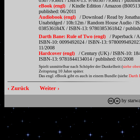
0307795861 / ISBN-13: 9780307795861 / publishe
eBook (engl)
/ Kindle Edition / Amazon (B0051
published: 06/2011
Audiobook (engl)
/ Download / Read by Jonatha
Unabridged / 10h:12m / Random House Audio / I
038536184X / ISBN-13: 9780385361842 / publish
Darth Bane: Rule of Two (engl)
/ Paperback / 
ISBN-10: 0099492024 / ISBN-13: 9780099492023 
11/2008
Hardcover (engl)
/ Century (UK) / ISBN-10: 18
ISBN-13: 9781844134014 / published: 01/2008
Spielt unmittelbar nach Schöpfer der Dunkelheit (
siehe obe
Zeitsprung 10 Jahre später.
Das engl. eBook gibt es auch in einem Bundle (siehe
Darth 
‹ Zurück
Weiter ›
by starwa