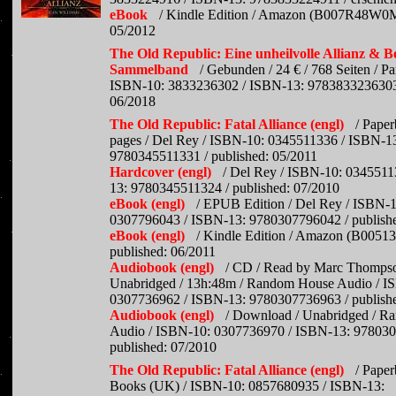
eBook
/ Kindle Edition / Amazon (B007R48W0M)
05/2012
The Old Republic: Eine unheilvolle Allianz & B
Sammelband
/ Gebunden / 24 € / 768 Seiten / Pa
ISBN-10: 3833236302 / ISBN-13: 9783833236303 
06/2018
The Old Republic: Fatal Alliance (engl)
/ Paper
pages / Del Rey / ISBN-10: 0345511336 / ISBN-1
9780345511331 / published: 05/2011
Hardcover (engl)
/ Del Rey / ISBN-10: 0345511
13: 9780345511324 / published: 07/2010
eBook (engl)
/ EPUB Edition / Del Rey / ISBN-1
0307796043 / ISBN-13: 9780307796042 / publishe
eBook (engl)
/ Kindle Edition / Amazon (B0051
published: 06/2011
Audiobook (engl)
/ CD / Read by Marc Thompso
Unabridged / 13h:48m / Random House Audio / I
0307736962 / ISBN-13: 9780307736963 / publish
Audiobook (engl)
/ Download / Unabridged / 
Audio / ISBN-10: 0307736970 / ISBN-13: 978030
published: 07/2010
The Old Republic: Fatal Alliance (engl)
/ Paper
Books (UK) / ISBN-10: 0857680935 / ISBN-13: