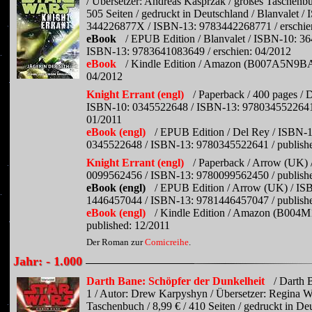
/ Übersetzer: Andreas Kasprzak / großes Taschenbu
505 Seiten / gedruckt in Deutschland / Blanvalet /
344226877X / ISBN-13: 9783442268771 / erschie
eBook
/ EPUB Edition / Blanvalet / ISBN-10: 3
ISBN-13: 9783641083649 / erschien: 04/2012
eBook
/ Kindle Edition / Amazon (B007A5N9BA)
04/2012
Knight Errant (engl)
/ Paperback / 400 pages / 
ISBN-10: 0345522648 / ISBN-13: 9780345522641 
01/2011
eBook (engl)
/ EPUB Edition / Del Rey / ISBN-1
0345522648 / ISBN-13: 9780345522641 / publishe
Knight Errant (engl)
/ Paperback / Arrow (UK) 
0099562456 / ISBN-13: 9780099562450 / publishe
eBook (engl)
/ EPUB Edition / Arrow (UK) / IS
1446457044 / ISBN-13: 9781446457047 / publishe
eBook (engl)
/ Kindle Edition / Amazon (B004
published: 12/2011
Der Roman zur
Comicreihe
.
Jahr: - 1.000
Darth Bane: Schöpfer der Dunkelheit
/ Darth 
1 / Autor: Drew Karpyshyn / Übersetzer: Regina Wi
Taschenbuch / 8,99 € / 410 Seiten / gedruckt in De