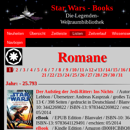
Star Wars - Books
Die Legenden-
Weltraumbibliothek
Neuheiten
Übersicht
Zeitleiste
Listen
Zeitverlauf
Wissenswe
Navbojen
Romane
1
/
2
/
3
/
4
/
5
/
6
/
7
/
8
/
9
/
10
/
11
/‹
12
›/
13
/
14
/
15
/
16
/
21
/
22
/
23
/
24
/
25
/
26
/
27
/
28
/
29
/
30
/
31
Jahr: - 25.793
Der Aufstieg der Jedi-Ritter: Ins Nichts
/ Auto
Lebbon / Übersetzer: Andreas Kasprzak / großes T
13 € / 398 Seiten / gedruckt in Deutschland / Blanv
10: 3442269822 / ISBN-13: 9783442269822 / ersc
05/2014
eBook
/ EPUB Edition / Blanvalet / ISBN-10: 3
ISBN-13: 9783641129491 / erschien: 05/2014
eBook
/ Kindle Edition / Amazon (B00HCBBQ8K)