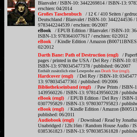
Blanvalet / ISBN-10: 3442269814 / ISBN-13: 978
erschien: 04/2014
Großes Taschenbuch
/ 12 € / 410 Seiten / gedru
Deutschland / Blanvalet / ISBN-10: 3442244536 /
9783442244539 / erschien: 06/2007
eBook
/ EPUB Edition / Blanvalet / ISBN-10: 3
ISBN-13: 9783641077617 / erschien: 02/2012
eBook
/ Kindle Edition / Amazon (B00711BNES) 
02/2012
Darth Bane: Path of Destruction (engl)
/ Paper
pages / printed in the USA / Del Rey / ISBN-10: 
ISBN-13: 9780345477378 / published: 06/2007
Enthält zusätzlich eine Leseprobe aus
Death Star (engl)
.
Hardcover (engl)
/ Del Rey / ISBN-10: 034547
13: 9780345477361 / published: 09/2006
Bibliothekseinband (engl)
/ Paw Prints / ISBN-1
1439560226 / ISBN-13: 9781439560228 / publish
eBook (engl)
/ EPUB Edition / Del Rey / ISBN-1
0307795829 / ISBN-13: 9780307795823 / publishe
eBook (engl)
/ Kindle Edition / Amazon (B0051
published: 06/2011
Audiobook (engl)
/ Download / Read by Jonatha
Unabridged / 12h:16m / Random House Audio / I
0385361823 / ISBN-13: 9780385361828 / publish