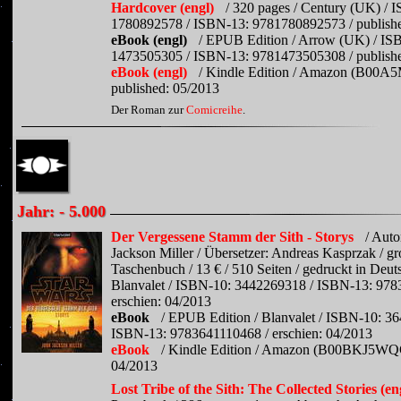
Hardcover (engl)
/ 320 pages / Century (UK) / 
1780892578 / ISBN-13: 9781780892573 / publish
eBook (engl)
/ EPUB Edition / Arrow (UK) / IS
1473505305 / ISBN-13: 9781473505308 / publish
eBook (engl)
/ Kindle Edition / Amazon (B00A
published: 05/2013
Der Roman zur
Comicreihe
.
Jahr: - 5.000
Der Vergessene Stamm der Sith - Storys
/ Auto
Jackson Miller / Übersetzer: Andreas Kasprzak / g
Taschenbuch / 13 € / 510 Seiten / gedruckt in Deut
Blanvalet / ISBN-10: 3442269318 / ISBN-13: 978
erschien: 04/2013
eBook
/ EPUB Edition / Blanvalet / ISBN-10: 3
ISBN-13: 9783641110468 / erschien: 04/2013
eBook
/ Kindle Edition / Amazon (B00BKJ5WQC)
04/2013
Lost Tribe of the Sith: The Collected Stories (en