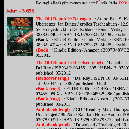
Das engl. eBook gibt es auch in einem Bundle (siehe
TOR: 
Jahr: - 3.653
The Old Republic: Betrogen
/ Autor: Paul S. K
Übersetzer: Jan Dinter / großes Taschenbuch / 12,9
Seiten / gedruckt in Deutschland / Panini Verlag /
3833222492 / ISBN-13: 9783833222498 / erschien
eBook
/ EPUB Edition / Panini Verlag / ISBN-10
3833224924 / ISBN-13: 9783833224928 / erschien
eBook
/ Kindle Edition / Amazon (B007R48VG2) 
05/2012
The Old Republic: Deceived (engl)
/ Paperback 
Del Rey / ISBN-10: 0345511395 / ISBN-13: 9780
published: 05/2012
Hardcover (engl)
/ Del Rey / ISBN-10: 0345511
13: 9780345511386 / published: 03/2011
eBook (engl)
/ EPUB Edition / Del Rey / ISBN-1
034552988X / ISBN-13: 9780345529886 / publish
eBook (engl)
/ Kindle Edition / Amazon (B004
published: 03/2011
Audiobook (engl)
/ CD / Read by Marc Thompso
Unabridged / 9h:26m / Random House Audio / IS
0307879321 / ISBN-13: 9780307879325 / publishe
Audiobook (engl)
/ Download / Unabridged / 