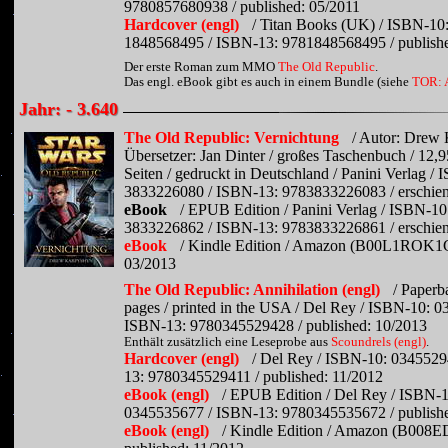
9780857680938 / published: 05/2011
Hardcover (engl)
/ Titan Books (UK) / ISBN-10
1848568495 / ISBN-13: 9781848568495 / publish
Der erste Roman zum MMO
The Old Republic
.
Das engl. eBook gibt es auch in einem Bundle (siehe
TOR: 
Jahr: - 3.640
The Old Republic: Vernichtung
/ Autor: Drew 
Übersetzer: Jan Dinter / großes Taschenbuch / 12,9
Seiten / gedruckt in Deutschland / Panini Verlag /
3833226080 / ISBN-13: 9783833226083 / erschien
eBook
/ EPUB Edition / Panini Verlag / ISBN-10
3833226862 / ISBN-13: 9783833226861 / erschien
eBook
/ Kindle Edition / Amazon (B00L1ROK1G)
03/2013
The Old Republic: Annihilation (engl)
/ Paperb
pages / printed in the USA / Del Rey / ISBN-10: 
ISBN-13: 9780345529428 / published: 10/2013
Enthält zusätzlich eine Leseprobe aus
Scoundrels (engl)
.
Hardcover (engl)
/ Del Rey / ISBN-10: 034552
13: 9780345529411 / published: 11/2012
eBook (engl)
/ EPUB Edition / Del Rey / ISBN-1
0345535677 / ISBN-13: 9780345535672 / publishe
eBook (engl)
/ Kindle Edition / Amazon (B008