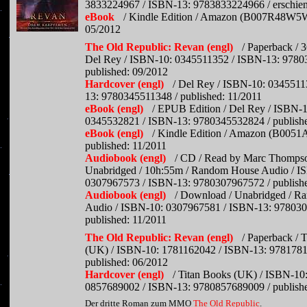
3833224967 / ISBN-13: 9783833224966 / erschien
eBook
/ Kindle Edition / Amazon (B007R48W5W)
05/2012
The Old Republic: Revan (engl)
/ Paperback / 3
Del Rey / ISBN-10: 0345511352 / ISBN-13: 9780
published: 09/2012
Hardcover (engl)
/ Del Rey / ISBN-10: 0345511
13: 9780345511348 / published: 11/2011
eBook (engl)
/ EPUB Edition / Del Rey / ISBN-1
0345532821 / ISBN-13: 9780345532824 / publishe
eBook (engl)
/ Kindle Edition / Amazon (B005
published: 11/2011
Audiobook (engl)
/ CD / Read by Marc Thompso
Unabridged / 10h:55m / Random House Audio / I
0307967573 / ISBN-13: 9780307967572 / publishe
Audiobook (engl)
/ Download / Unabridged / 
Audio / ISBN-10: 0307967581 / ISBN-13: 978030
published: 11/2011
The Old Republic: Revan (engl)
/ Paperback / 
(UK) / ISBN-10: 1781162042 / ISBN-13: 9781781
published: 06/2012
Hardcover (engl)
/ Titan Books (UK) / ISBN-10
0857689002 / ISBN-13: 9780857689009 / publishe
Der dritte Roman zum MMO
The Old Republic
.