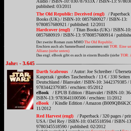
Audio / ISBN-10: 030787933X / ISBN-13: 97803
published: 03/2011
The Old Republic: Deceived (engl)
/ Paperback 
Books (UK) / ISBN-10: 0857680927 / ISBN-13:
9780857680921 / published: 12/2011
Hardcover (engl)
/ Titan Books (UK) / ISBN-10
0857680919 / ISBN-13: 9780857680914 / publishe
Der zweite Roman zum MMO
The Old Republic
.
Erschien auch als Sammelband zusammen mit
TOR: Eine un
Allianz (siehe unten)
Das engl. eBook gibt es auch in einem Bundle (siehe
TOR: 
Jahr: - 3.645
Darth Scabrous
/ Autor: Joe Schreiber / Überset
Kasprzak / großes Taschenbuch / 13 € / 330 Seiten 
Deutschland / Blanvalet / ISBN-10: 3442379385 /
9783442379385 / erschien: 05/2012
eBook
/ EPUB Edition / Blanvalet / ISBN-10: 3
ISBN-13: 9783641100506 / erschien: 11/2012
eBook
/ Kindle Edition / Amazon (B009QB6K2G)
11/2012
Red Harvest (engl)
/ Paperback / 320 pages / prin
USA / Del Rey / ISBN-10: 0345518594 / ISBN-13
9780345518590 / published: 02/2012