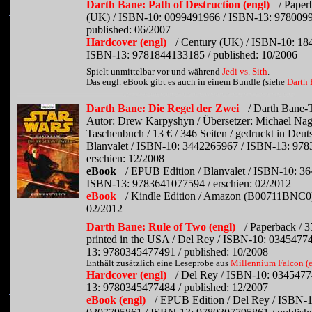
Darth Bane: Path of Destruction (engl)
/ Paper
(UK) / ISBN-10: 0099491966 / ISBN-13: 978009
published: 06/2007
Hardcover (engl)
/ Century (UK) / ISBN-10: 18
ISBN-13: 9781844133185 / published: 10/2006
Spielt unmittelbar vor und während
Jedi vs. Sith
.
Das engl. eBook gibt es auch in einem Bundle (siehe
Darth 
Darth Bane: Die Regel der Zwei
/ Darth Bane-T
Autor: Drew Karpyshyn / Übersetzer: Michael Nagu
Taschenbuch / 13 € / 346 Seiten / gedruckt in Deut
Blanvalet / ISBN-10: 3442265967 / ISBN-13: 978
erschien: 12/2008
eBook
/ EPUB Edition / Blanvalet / ISBN-10: 3
ISBN-13: 9783641077594 / erschien: 02/2012
eBook
/ Kindle Edition / Amazon (B00711BNC0) 
02/2012
Darth Bane: Rule of Two (engl)
/ Paperback / 3
printed in the USA / Del Rey / ISBN-10: 0345477
13: 9780345477491 / published: 10/2008
Enthält zusätzlich eine Leseprobe aus
Millennium Falcon (e
Hardcover (engl)
/ Del Rey / ISBN-10: 034547
13: 9780345477484 / published: 12/2007
eBook (engl)
/ EPUB Edition / Del Rey / ISBN-1