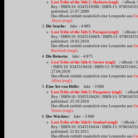
Lost Tribe of the Sith 2: Skyborn (engl)
/ eBook /
Rey / ISBN-10: 0345519396 / ISBN-13: 978034551
published: 21.07.2009
Das eBook enthält zusätzlich eine Leseprobe aus
Fa
Abyss (engl)
.
Die Seuche:
Jahr: - 4.985
Lost Tribe of the Sith 3: Paragon (engl)
/ eBook /
Rey / ISBN-10: 034551940X / ISBN-13: 97803455
published: 10.02.2010
Das eBook enthält zusätzlich eine Leseprobe aus
Fa
Backlash (engl)
.
Die Retterin:
Jahr: - 4.975
Lost Tribe of the Sith 4: Savior (engl)
/ eBook / 
/ ISBN-10: 0345519418 / ISBN-13: 9780345519412
27.04.2010
Das eBook enthält zusätzlich eine Leseprobe aus
Fa
Allies (engl)
.
Eine Art von Hölle:
Jahr: - 3.960
Lost Tribe of the Sith 5: Purgatory (engl)
/ eBook
Rey / ISBN-10: 0345519426 / ISBN-13: 978034551
published: 25.10.2010
Das eBook enthält zusätzlich eine Leseprobe aus
Fa
Vortex (engl)
.
Der Wächter:
Jahr: - 3.960
Lost Tribe of the Sith 6: Sentinel (engl)
/ eBook /
Rey / ISBN-10: 0345519434 / ISBN-13: 978034551
published: 21.02.2011
Das eBook enthält zusätzlich eine Leseprobe aus
Fa