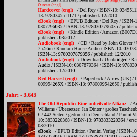
Enthält zusätzlich Leseproben aus
Scourge (engl)
und
Fate 
Outcast (engl)
.
Hardcover (engl)
/ Del Rey / ISBN-10: 0345511
13: 9780345511171 / published: 12/2010
eBook (engl)
/ EPUB Edition / Del Rey / ISBN-1
0307796035 / ISBN-13: 9780307796035 / publish
eBook (engl)
/ Kindle Edition / Amazon (B007
published: 03/2012
Audiobook (engl)
/ CD / Read by John Glover /
7h:56m / Random House Audio / ISBN-10: 03078
ISBN-13: 9780307879356 / published: 12/2010
Audiobook (engl)
/ Download / Unabridged / 
Audio / ISBN-10: 0307879364 / ISBN-13: 978030
published: 12/2010
Red Harvest (engl)
/ Paperback / Arrow (UK) /
009954265X / ISBN-13: 9780099542650 / publish
Jahr: - 3.643
The Old Republic: Eine unheilvolle Allianz
/ A
Williams / Übersetzer: Jan Dinter / großes Taschen
€ / 442 Seiten / gedruckt in Deutschland / Panini V
10: 3833220368 / ISBN-13: 9783833220364 / ersc
08/2010
eBook
/ EPUB Edition / Panini Verlag / ISBN-10
3833224916 / ISBN-13: 9783833224911 / erschien