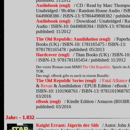
published: 11/2012
Audiobook (engl)
/ CD / Read by Marc Thompso
Unabridged / 9h:40m / Random House Audio / IS
0449808386 / ISBN-13: 9780449808382 / publishe
Audiobook (engl)
/ Download / Unabridged / 
Audio / ISBN-10: 0449808394 / ISBN-13: 978044
published: 11/2012
The Old Republic: Annihilation (engl)
/ Paperb
Books (UK) / ISBN-10: 1781165475 / ISBN-13:
9781781165478 / published: 05/2013
Hardcover (engl)
/ Titan Books (UK) / ISBN-1
/ ISBN-13: 9781781165454 / published: 11/2012
Der vierte Roman zum MMO
The Old Republic
. Spielt im 
TOR.
Das engl. eBook gibt es auch in einem Bundle:
The Old Republic Series (engl)
/
Fatal Alliance
&
Revan
& Annihilation / EPUB Edition / eBook /
ISBN-10: 1101968761 / ISBN-13: 9781101968765 
03/2016
eBook (engl)
/ Kindle Edition / Amazon (B01B
published: 03/2016
Jahr: - 1.032
Knight Errant: Jägerin der Sith
/ Autor: John 