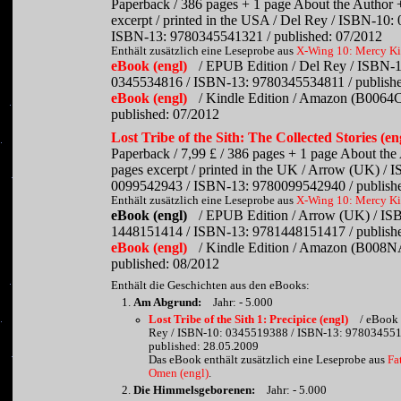
Paperback / 386 pages + 1 page About the Author 
excerpt / printed in the USA / Del Rey / ISBN-10:
ISBN-13: 9780345541321 / published: 07/2012
Enthält zusätzlich eine Leseprobe aus
X-Wing 10: Mercy Kil
eBook (engl)
/ EPUB Edition / Del Rey / ISBN-1
0345534816 / ISBN-13: 9780345534811 / publishe
eBook (engl)
/ Kindle Edition / Amazon (B0064
published: 07/2012
Lost Tribe of the Sith: The Collected Stories (en
Paperback / 7,99 £ / 386 pages + 1 page About the
pages excerpt / printed in the UK / Arrow (UK) / 
0099542943 / ISBN-13: 9780099542940 / publish
Enthält zusätzlich eine Leseprobe aus
X-Wing 10: Mercy Kil
eBook (engl)
/ EPUB Edition / Arrow (UK) / IS
1448151414 / ISBN-13: 9781448151417 / publish
eBook (engl)
/ Kindle Edition / Amazon (B008
published: 08/2012
Enthält die Geschichten aus den eBooks:
Am Abgrund:
Jahr: - 5.000
Lost Tribe of the Sith 1: Precipice (engl)
/ eBook 
Rey / ISBN-10: 0345519388 / ISBN-13: 978034551
published: 28.05.2009
Das eBook enthält zusätzlich eine Leseprobe aus
Fa
Omen (engl)
.
Die Himmelsgeborenen:
Jahr: - 5.000