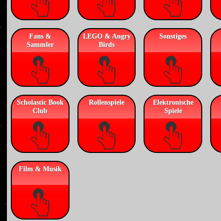
Fans &
LEGO & Angry
Sonstiges
Sammler
Birds
Scholastic Book
Rollenspiele
Elektronische
Club
Spiele
Film & Musik