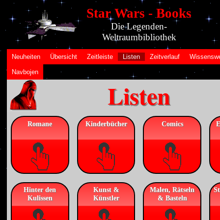
Star Wars - Books
Die Legenden-
Weltraumbibliothek
Neuheiten
Übersicht
Zeitleiste
Listen
Zeitverlauf
Wissenswe
Navbojen
Listen
Romane
Kinderbücher
Comics
E
Hinter den
Kunst &
Malen, Rätseln
St
Kulissen
Künstler
& Basteln