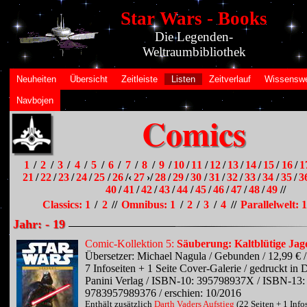
Star Wars - Books
Die Legenden-
Weltraumbibliothek
Neuheiten
Übersicht
Zeitleiste
Listen
Zeitverlauf
Wissenswe
Navbojen
Comics
1
/
2
/
3
/
4
/
5
/
6
/
7
/
8
/
9
/
10
/
11
/
12
/
13
/
14
/
15
/
16
/
1
21
/
22
/
23
/
24
/
25
/
26
/‹
27
›/
28
/
29
/
30
/
31
/
32
/
33
/
34
/
35
/
3
40
/
41
/
42
/
43
/
44
/
45
/
46
/
47
/
48
/
49
//
Classics: 1
/
2
//
Omnibus: 1
/
2
/
3
/
4
//
Parallelwelt: 1
Jahr: - 19
Comic-Kollektion 5:
Säuberung: Kaltblütige Jag
Übersetzer: Michael Nagula / Gebunden / 12,99 € /
7 Infoseiten + 1 Seite Cover-Galerie / gedruckt in 
Panini Verlag / ISBN-10: 395798937X / ISBN-13:
9783957989376 / erschien: 10/2016
Enthält zusätzlich
Darth Vaders Aufstieg
(22 Seiten + 1 Info