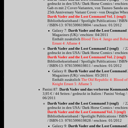
gedruckt in den USA / Dark Horse Comics / erschie
Gab es mit 2 Cover-Varianten, von Tsuneo Sanda und
25th Anniversary Variant Cover - von Douglas Wheat
Darth Vader and the Lost Command Vol. 1 (engl)
Bibliothekseinband / Spotlight Publications / IS
/ ISBN-13: 9781599619804 / erschien: 01/2012
Galaxy 7:
Darth Vader and the Lost Command 1
Magazines (UK) / erschien: 04/2011
Enthält zusätzlich
Blood Ties 4: Jango and Boba
Errant 4: Aflame 4
Darth Vader and the Lost Command 2 (engl)
/ 2
gedruckt in den USA / Dark Horse Comics / erschie
Darth Vader and the Lost Command Vol. 2 (engl)
Bibliothekseinband / Spotlight Publications / IS
/ ISBN-13: 9781599619811 / erschien: 01/2012
Galaxy 8:
Darth Vader and the Lost Command 2
Magazines (UK) / erschien: 05/2011
Enthält zusätzlich
The Old Republic 4: Blood of
Knight Errant 5: Aflame 5
Panini 87:
Darth Vader und das verlorene Kommand
3,95 € / 44 Seiten / gedruckt in Italien / Panini Verlag /
06/2011
Darth Vader and the Lost Command 3 (engl)
/ 2
gedruckt in den USA / Dark Horse Comics / erschie
Darth Vader and the Lost Command Vol. 3 (engl)
Bibliothekseinband / Spotlight Publications / IS
/ ISBN-13: 9781599619828 / erschien: 01/2012
Galaxy 9:
Darth Vader and the Lost Command 3