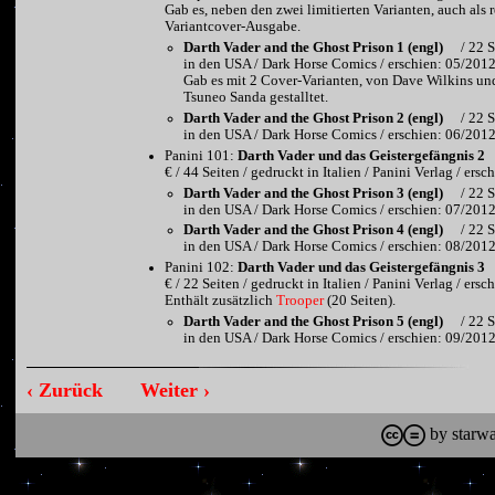
Gab es, neben den zwei limitierten Varianten, auch als 
Variantcover-Ausgabe.
Darth Vader and the Ghost Prison 1 (engl)
/ 22 S
in den USA / Dark Horse Comics / erschien: 05/201
Gab es mit 2 Cover-Varianten, von Dave Wilkins und
Tsuneo Sanda gestalltet.
Darth Vader and the Ghost Prison 2 (engl)
/ 22 S
in den USA / Dark Horse Comics / erschien: 06/201
Panini 101:
Darth Vader und das Geistergefängnis 2
€ / 44 Seiten / gedruckt in Italien / Panini Verlag / ers
Darth Vader and the Ghost Prison 3 (engl)
/ 22 S
in den USA / Dark Horse Comics / erschien: 07/201
Darth Vader and the Ghost Prison 4 (engl)
/ 22 S
in den USA / Dark Horse Comics / erschien: 08/201
Panini 102:
Darth Vader und das Geistergefängnis 3
€ / 22 Seiten / gedruckt in Italien / Panini Verlag / ers
Enthält zusätzlich
Trooper
(20 Seiten).
Darth Vader and the Ghost Prison 5 (engl)
/ 22 S
in den USA / Dark Horse Comics / erschien: 09/201
‹ Zurück
Weiter ›
by starwa