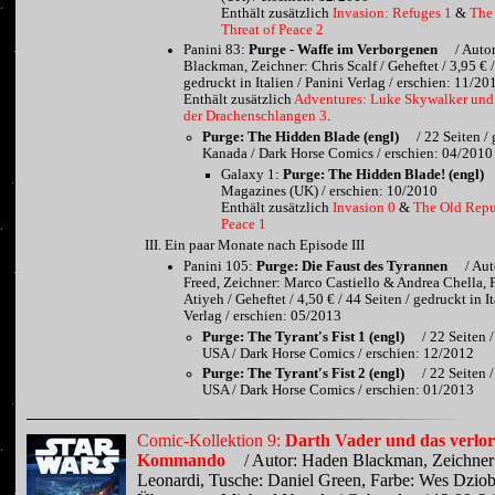
Enthält zusätzlich
Invasion: Refuges 1
&
The
Threat of Peace 2
Panini 83:
Purge - Waffe im Verborgenen
/ Auto
Blackman, Zeichner: Chris Scalf / Geheftet / 3,95 € /
gedruckt in Italien / Panini Verlag / erschien: 11/20
Enthält zusätzlich
Adventures: Luke Skywalker und
der Drachenschlangen 3
.
Purge: The Hidden Blade (engl)
/ 22 Seiten /
Kanada / Dark Horse Comics / erschien: 04/2010
Galaxy 1:
Purge: The Hidden Blade! (engl)
Magazines (UK) / erschien: 10/2010
Enthält zusätzlich
Invasion 0
&
The Old Repub
Peace 1
Ein paar Monate nach Episode III
Panini 105:
Purge: Die Faust des Tyrannen
/ Aut
Freed, Zeichner: Marco Castiello & Andrea Chella, 
Atiyeh / Geheftet / 4,50 € / 44 Seiten / gedruckt in It
Verlag / erschien: 05/2013
Purge: The Tyrant's Fist 1 (engl)
/ 22 Seiten 
USA / Dark Horse Comics / erschien: 12/2012
Purge: The Tyrant's Fist 2 (engl)
/ 22 Seiten 
USA / Dark Horse Comics / erschien: 01/2013
Comic-Kollektion 9:
Darth Vader und das verlo
Kommando
/ Autor: Haden Blackman, Zeichner
Leonardi, Tusche: Daniel Green, Farbe: Wes Dziob