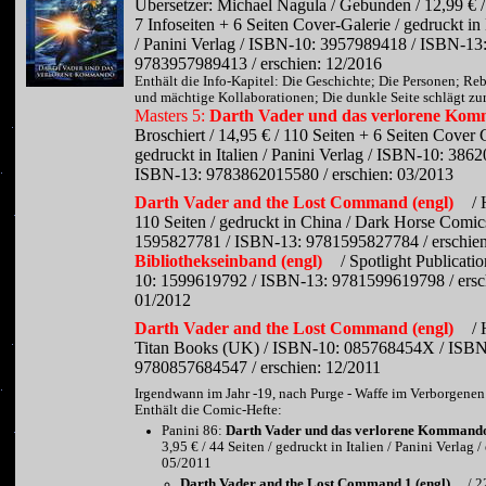
Übersetzer: Michael Nagula / Gebunden / 12,99 € /
7 Infoseiten + 6 Seiten Cover-Galerie / gedruckt i
/ Panini Verlag / ISBN-10: 3957989418 / ISBN-13
9783957989413 / erschien: 12/2016
Enthält die Info-Kapitel: Die Geschichte; Die Personen; R
und mächtige Kollaborationen; Die dunkle Seite schlägt zu
Masters 5:
Darth Vader und das verlorene Ko
Broschiert / 14,95 € / 110 Seiten + 6 Seiten Cover G
gedruckt in Italien / Panini Verlag / ISBN-10: 386
ISBN-13: 9783862015580 / erschien: 03/2013
Darth Vader and the Lost Command (engl)
/ 
110 Seiten / gedruckt in China / Dark Horse Comic
1595827781 / ISBN-13: 9781595827784 / erschien
Bibliothekseinband (engl)
/ Spotlight Publicati
10: 1599619792 / ISBN-13: 9781599619798 / ersc
01/2012
Darth Vader and the Lost Command (engl)
/ 
Titan Books (UK) / ISBN-10: 085768454X / ISBN
9780857684547 / erschien: 12/2011
Irgendwann im Jahr -19, nach Purge - Waffe im Verborgenen
Enthält die Comic-Hefte:
Panini 86:
Darth Vader und das verlorene Kommand
3,95 € / 44 Seiten / gedruckt in Italien / Panini Verlag /
05/2011
Darth Vader and the Lost Command 1 (engl)
/ 2