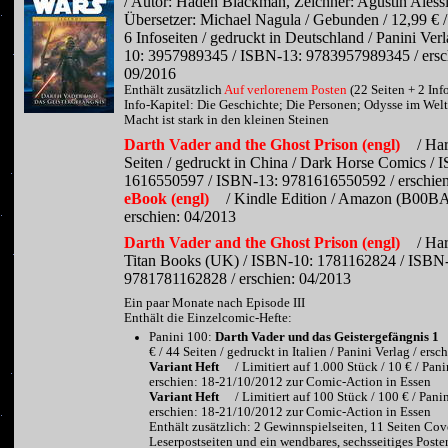
/ Autor: Haden Blackman, Zeichner: Agustin Alessi
Übersetzer: Michael Nagula / Gebunden / 12,99 € /
6 Infoseiten / gedruckt in Deutschland / Panini Ver
10: 3957989345 / ISBN-13: 9783957989345 / ersc
09/2016
Enthält zusätzlich
Auf verlorenem Posten
(22 Seiten + 2 Inf
Info-Kapitel: Die Geschichte; Die Personen; Odysse im Wel
Macht ist stark in den kleinen Steinen
Darth Vader and the Ghost Prison (engl)
/ Har
Seiten / gedruckt in China / Dark Horse Comics / 
1616550597 / ISBN-13: 9781616550592 / erschien
eBook (engl)
/ Kindle Edition / Amazon (B00
erschien: 04/2013
Darth Vader and the Ghost Prison (engl)
/ Har
Titan Books (UK) / ISBN-10: 1781162824 / ISBN
9781781162828 / erschien: 04/2013
Ein paar Monate nach Episode III
Enthält die Einzelcomic-Hefte:
Panini 100:
Darth Vader und das Geistergefängnis 1
€ / 44 Seiten / gedruckt in Italien / Panini Verlag / ers
Variant Heft
/ Limitiert auf 1.000 Stück / 10 € / Pani
erschien: 18-21/10/2012 zur Comic-Action in Essen
Variant Heft
/ Limitiert auf 100 Stück / 100 € / Panin
erschien: 18-21/10/2012 zur Comic-Action in Essen
Enthält zusätzlich: 2 Gewinnspielseiten, 11 Seiten Cove
Leserpostseiten und ein wendbares, sechsseitiges Poster