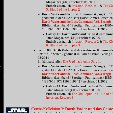
Magazines (UK) / erschien: 06/2011
Enthält zusätzlich
Invasion: Rescues 1
&
The Ol
5: Blood of the Empire 2
Darth Vader and the Lost Command 4 (engl)
/ 2
gedruckt in den USA / Dark Horse Comics / erschie
Darth Vader and the Lost Command Vol. 4 (engl)
Bibliothekseinband / Spotlight Publications / IS
/ ISBN-13: 9781599619835 / erschien: 01/2012
Galaxy 10:
Darth Vader and the Lost Command 
Titan Magazines (UK) / erschien: 07/2011
Enthält zusätzlich
Invasion: Rescues 2
&
The Ol
6: Blood of the Empire 3
Panini 88:
Darth Vader und das verlorene Kommand
3,95 € / 22 Seiten / gedruckt in Italien / Panini Verlag /
08/2011
Enthält zusätzlich
Die Jagd nach Aurra Sing 1
.
Darth Vader and the Lost Command 5 (engl)
/ 2
gedruckt in den USA / Dark Horse Comics / erschie
Darth Vader and the Lost Command Vol. 5 (engl)
Bibliothekseinband / Spotlight Publications / IS
/ ISBN-13: 9781599619842 / erschien: 01/2012
Galaxy 11:
Darth Vader and the Lost Command 
Titan Magazines (UK) / erschien: 08/2011
Enthält zusätzlich
The Old Republic 6: Blood of
Invasion: Rescues 3
Comic-Kollektion 3:
Darth Vader und das Geiste