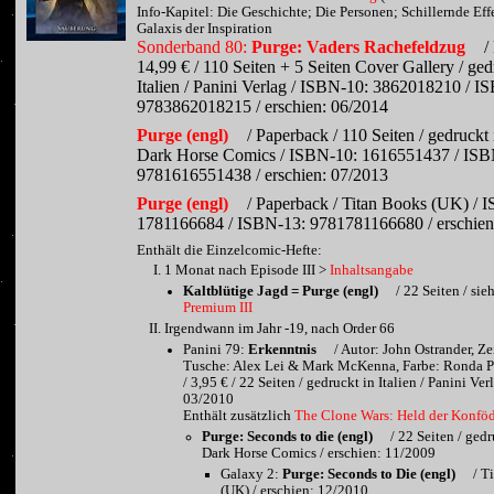
Info-Kapitel: Die Geschichte; Die Personen; Schillernde Eff
Galaxis der Inspiration
Sonderband 80:
Purge: Vaders Rachefeldzug
/ 
14,99 € / 110 Seiten + 5 Seiten Cover Gallery / ged
Italien / Panini Verlag / ISBN-10: 3862018210 / I
9783862018215 / erschien: 06/2014
Purge (engl)
/ Paperback / 110 Seiten / gedruckt 
Dark Horse Comics / ISBN-10: 1616551437 / ISB
9781616551438 / erschien: 07/2013
Purge (engl)
/ Paperback / Titan Books (UK) / 
1781166684 / ISBN-13: 9781781166680 / erschien
Enthält die Einzelcomic-Hefte:
1 Monat nach Episode III >
Inhaltsangabe
Kaltblütige Jagd = Purge (engl)
/ 22 Seiten / sie
Premium III
Irgendwann im Jahr -19, nach Order 66
Panini 79:
Erkenntnis
/ Autor: John Ostrander, Ze
Tusche: Alex Lei & Mark McKenna, Farbe: Ronda Pa
/ 3,95 € / 22 Seiten / gedruckt in Italien / Panini Ver
03/2010
Enthält zusätzlich
The Clone Wars: Held der Konföd
Purge: Seconds to die (engl)
/ 22 Seiten / ged
Dark Horse Comics / erschien: 11/2009
Galaxy 2:
Purge: Seconds to Die (engl)
/ T
(UK) / erschien: 12/2010