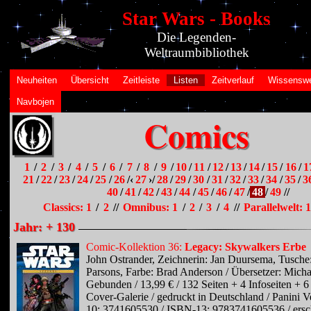
Star Wars - Books
Die Legenden-
Weltraumbibliothek
Neuheiten
Übersicht
Zeitleiste
Listen
Zeitverlauf
Wissenswe
Navbojen
Comics
1
/
2
/
3
/
4
/
5
/
6
/
7
/
8
/
9
/
10
/
11
/
12
/
13
/
14
/
15
/
16
/
1
21
/
22
/
23
/
24
/
25
/
26
/‹
27
›/
28
/
29
/
30
/
31
/
32
/
33
/
34
/
35
/
3
40
/
41
/
42
/
43
/
44
/
45
/
46
/
47
/
48
/
49
//
Classics: 1
/
2
//
Omnibus: 1
/
2
/
3
/
4
//
Parallelwelt: 1
Jahr: + 130
Comic-Kollektion 36:
Legacy: Skywalkers Erbe
John Ostrander, Zeichnerin: Jan Duursema, Tusche
Parsons, Farbe: Brad Anderson / Übersetzer: Micha
Gebunden / 13,99 € / 132 Seiten + 4 Infoseiten + 6
Cover-Galerie / gedruckt in Deutschland / Panini V
10: 3741605530 / ISBN-13: 9783741605536 / ersc