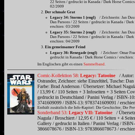
22 Seiten / gedruckt in Kanada / Dark Horse Comics 
02/2009
Der schmale Grat
Legacy 34: Storms 1 (engl)
/ Zeichnerin: Jan Du
Dan Parsons / 22 Seiten / gedruckt in Kanada / Dark
erschien: 03/2009
Legacy 35: Storms 2 (engl)
/ Zeichnerin: Jan Du
Dan Parsons / 22 Seiten / gedruckt in Kanada / Dark
erschien: 04/2009
Ein gemeinsamer Feind
Legacy 36: Renegade (engl)
/ Zeichner: Omar Fran
gedruckt in Kanada / Dark Horse Comics / erschien
Im Englischen gibt es einen
Sammelband
.
Comic-Kollektion 58:
Legacy: Tatooine
/ Autor:
Ostrander, Zeichner: siehe Einzeltitel, Tusche: Dan
Farbe: Brad Anderson / Übersetzer: Michael Nagu
/ 13,99 € / 110 Seiten + 3 Infoseiten + 3 Seiten Cov
gedruckt in Deutschland / Panini Verlag / ISBN-10
3741609099 / ISBN-13: 9783741609091 / erschien
Enthält zusätzlich die Info-Kapitel: Die Geschichte; Die Pe
Sonderband 53:
Legacy VII: Tatooine
/ Überset
Nagula / Broschiert / 12,95 € / 110 Seiten + 4 Seit
Gallery / gedruckt in Italien / Panini Verlag / ISBN
3866078676 / ISBN-13: 9783866078673 / erschien