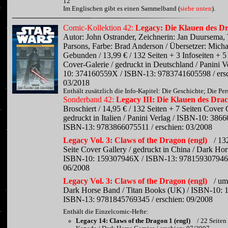
12
Im Englischen gibt es einen Sammelband (
siehe unten
).
Comic-Kollektion 42:
Legacy: Die Klauen des D
Autor: John Ostrander, Zeichnerin: Jan Duursema,
Parsons, Farbe: Brad Anderson / Übersetzer: Micha
Gebunden / 13,99 € / 132 Seiten + 3 Infoseiten + 5
Cover-Galerie / gedruckt in Deutschland / Panini V
10: 374160559X / ISBN-13: 9783741605598 / ersc
03/2018
Enthält zusätzlich die Info-Kapitel: Die Geschichte; Die Pe
Sonderband 42:
Legacy III: Die Klauen des Dra
Broschiert / 14,95 € / 132 Seiten + 7 Seiten Cover 
gedruckt in Italien / Panini Verlag / ISBN-10: 386
ISBN-13: 9783866075511 / erschien: 03/2008
Legacy Vol. 3: Claws of the Dragon (engl)
/ 13
Seite Cover Gallery / gedruckt in China / Dark Ho
ISBN-10: 159307946X / ISBN-13: 9781593079468 
06/2008
Legacy Vol. 3: Claws of the Dragon (engl)
/ um
Dark Horse Band / Titan Books (UK) / ISBN-10: 
ISBN-13: 9781845769345 / erschien: 09/2008
Enthält die Einzelcomic-Hefte:
Legacy 14: Claws of the Dragon 1 (engl)
/ 22 Seiten