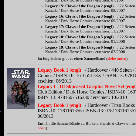
Kanada / Dark Horse Comics / erschien: 07/2007
Legacy 15: Claws of the Dragon 2 (engl)
/ 22 Seiten
Kanada / Dark Horse Comics / erschien: 08/2007
Legacy 16: Claws of the Dragon 3 (engl)
/ 22 Seiten
Kanada / Dark Horse Comics / erschien: 09/2007
Legacy 17: Claws of the Dragon 4 (engl)
/ 22 Seiten
Kanada / Dark Horse Comics / erschien: 11/2007
Legacy 18: Claws of the Dragon 5 (engl)
/ 22 Seiten
Kanada / Dark Horse Comics / erschien: 01/2008
Legacy 19: Claws of the Dragon 6 (engl)
/ 22 Seiten
Kanada / Dark Horse Comics / erschien: 02/2008
Im Englischen gibt es einen Sammelband (
siehe unten
).
Legacy Book 1 (engl)
/ Hardcover / 440 Seiten 
Comics / ISBN-10: 161655178X / ISBN-13: 9781
erschien: 06/2013
Legacy I - III Slipcased Graphic Novel Set (engl
Club Edition / Dark Horse Comics / ISBN-10: 160
ISBN-13: 9781607516330 / erschien: 10/2010
Legacy Book 1 (engl)
/ Hardcover / Titan Books
ISBN-10: 1781161356 / ISBN-13: 9781781161357 /
06/2013
Enthält die Sammelbände zu Broken, Shards & Claws of the
oben
).