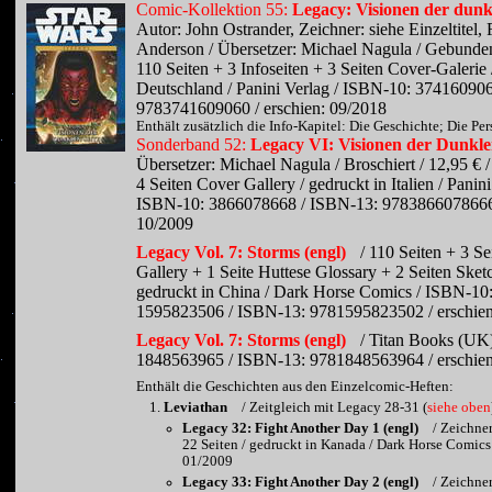
Comic-Kollektion 55:
Legacy: Visionen der dunk
Autor: John Ostrander, Zeichner: siehe Einzeltitel,
Anderson / Übersetzer: Michael Nagula / Gebunden
110 Seiten + 3 Infoseiten + 3 Seiten Cover-Galerie 
Deutschland / Panini Verlag / ISBN-10: 37416090
9783741609060 / erschien: 09/2018
Enthält zusätzlich die Info-Kapitel: Die Geschichte; Die Pe
Sonderband 52:
Legacy VI: Visionen der Dunkle
Übersetzer: Michael Nagula / Broschiert / 12,95 € /
4 Seiten Cover Gallery / gedruckt in Italien / Panini
ISBN-10: 3866078668 / ISBN-13: 9783866078666 
10/2009
Legacy Vol. 7: Storms (engl)
/ 110 Seiten + 3 S
Gallery + 1 Seite Huttese Glossary + 2 Seiten Sket
gedruckt in China / Dark Horse Comics / ISBN-10
1595823506 / ISBN-13: 9781595823502 / erschien
Legacy Vol. 7: Storms (engl)
/ Titan Books (UK
1848563965 / ISBN-13: 9781848563964 / erschien
Enthält die Geschichten aus den Einzelcomic-Heften:
Leviathan
/ Zeitgleich mit Legacy 28-31 (
siehe oben
Legacy 32: Fight Another Day 1 (engl)
/ Zeichne
22 Seiten / gedruckt in Kanada / Dark Horse Comics 
01/2009
Legacy 33: Fight Another Day 2 (engl)
/ Zeichne