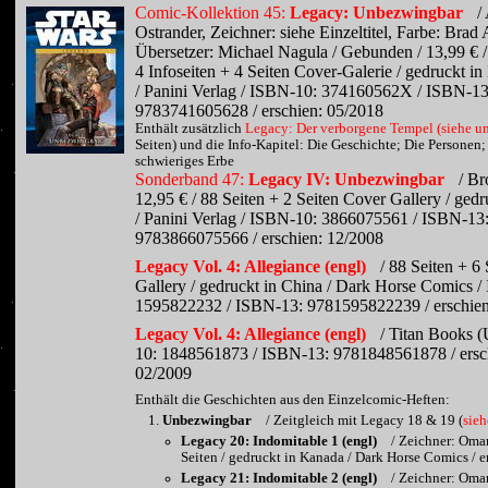
Comic-Kollektion 45:
Legacy: Unbezwingbar
/
Ostrander, Zeichner: siehe Einzeltitel, Farbe: Brad
Übersetzer: Michael Nagula / Gebunden / 13,99 € /
4 Infoseiten + 4 Seiten Cover-Galerie / gedruckt i
/ Panini Verlag / ISBN-10: 374160562X / ISBN-13
9783741605628 / erschien: 05/2018
Enthält zusätzlich
Legacy: Der verborgene Tempel (siehe u
Seiten) und die Info-Kapitel: Die Geschichte; Die Personen;
schwieriges Erbe
Sonderband 47:
Legacy IV: Unbezwingbar
/ Br
12,95 € / 88 Seiten + 2 Seiten Cover Gallery / gedru
/ Panini Verlag / ISBN-10: 3866075561 / ISBN-13
9783866075566 / erschien: 12/2008
Legacy Vol. 4: Allegiance (engl)
/ 88 Seiten + 6
Gallery / gedruckt in China / Dark Horse Comics 
1595822232 / ISBN-13: 9781595822239 / erschien
Legacy Vol. 4: Allegiance (engl)
/ Titan Books 
10: 1848561873 / ISBN-13: 9781848561878 / ersc
02/2009
Enthält die Geschichten aus den Einzelcomic-Heften:
Unbezwingbar
/ Zeitgleich mit Legacy 18 & 19 (
sie
Legacy 20: Indomitable 1 (engl)
/ Zeichner: Omar
Seiten / gedruckt in Kanada / Dark Horse Comics / 
Legacy 21: Indomitable 2 (engl)
/ Zeichner: Omar