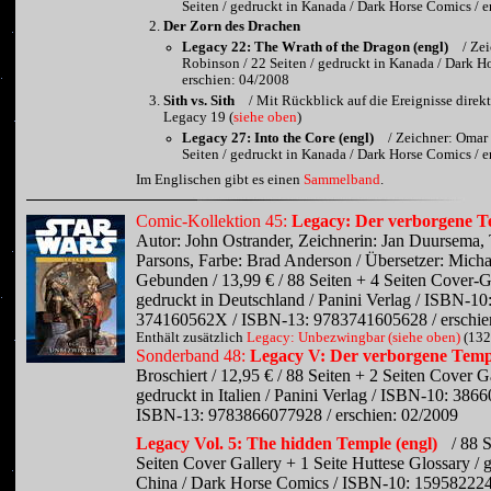
Seiten / gedruckt in Kanada / Dark Horse Comics / 
Der Zorn des Drachen
Legacy 22: The Wrath of the Dragon (engl)
/ Ze
Robinson / 22 Seiten / gedruckt in Kanada / Dark H
erschien: 04/2008
Sith vs. Sith
/ Mit Rückblick auf die Ereignisse direk
Legacy 19 (
siehe oben
)
Legacy 27: Into the Core (engl)
/ Zeichner: Omar 
Seiten / gedruckt in Kanada / Dark Horse Comics / 
Im Englischen gibt es einen
Sammelband
.
Comic-Kollektion 45:
Legacy: Der verborgene T
Autor: John Ostrander, Zeichnerin: Jan Duursema,
Parsons, Farbe: Brad Anderson / Übersetzer: Micha
Gebunden / 13,99 € / 88 Seiten + 4 Seiten Cover-Ga
gedruckt in Deutschland / Panini Verlag / ISBN-10
374160562X / ISBN-13: 9783741605628 / erschie
Enthält zusätzlich
Legacy: Unbezwingbar (siehe oben)
(132
Sonderband 48:
Legacy V: Der verborgene Temp
Broschiert / 12,95 € / 88 Seiten + 2 Seiten Cover Ga
gedruckt in Italien / Panini Verlag / ISBN-10: 386
ISBN-13: 9783866077928 / erschien: 02/2009
Legacy Vol. 5: The hidden Temple (engl)
/ 88 
Seiten Cover Gallery + 1 Seite Huttese Glossary / 
China / Dark Horse Comics / ISBN-10: 159582224