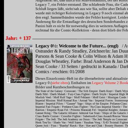
Angemerkt sei, daß durch ein Mißverständnis, bei der Kolo
Legacy 7, ein Fehler entstand. Die schlafende Frau, die Cad
Schluß liegen läßt, sieht/sah aus wie Sia, sollte aber Deliah 
wurde mit richtiger Kolorierung in Legacy 9 noch einmal ab
den engl. Sammelbänden wurde der Fehler korrigiert. Leide
Änderung für die Erstauflage des deutschen Sonderbandes z
Panini hält es nicht für notwendig dies in weiteren Auflagen
nichtmal für die Comic-Kollektion - denn dort blieb der Fehl
Jahr: + 137
Legacy 0½: Welcome to the Future... (engl)
/ A
Ostrander & Randy Stradley, Zeichner/in: Jan Du
Parsons & Sean Cooke & Colin Wilson & Adam 
Douglas Wheatley, Farbe: Brad Anderson & Jan 
Sean Cooke / 33 Seiten / gedruckt in Kanada / Dar
Comics / erschien: 01/2008
Dieses Einzelcomic-Heft ist die überarbeitete und aktualisi
Legacy 0 (
siehe oben
). Enthalten im
Legacy Volume 2 Book
Bilder und Kurzbeschreibungen zu:
The State of the Galaxy: Coruscant / The Sith Empire: Darth Krayt / Darth Wyyr
Darth Nihl / Darth Maladi / Fury-Class Fighter / Darth Stryfe / Imperial High 
Morlish Veed / Moff Rulf Yage / Moff Fehlaurr / Moff Geist / Morrigan Corde 
Imperial Mission: Moff Konrad Rus / Astraal Vao / Imperial Forces: Stormtroo
Blaster / Imperial Pilots / "Gunner" Yage / Ships of the Empire: Pellaeon-Class 
Imperial Fast Frigate / Predator-Class Fighter / Nu-Class Imperial Shuttle / Th
Bastion / Emperor Roan Fel / Princess Marasiah Fel / Imperial Knights: Antares
Ganner Krieg / The Galactic Alliance: Admiral Gar Stazi / Ships of the Galactic 
Class Battle Cruiser / Crossfire Fighter / Sabertooth-Class Assault/Rescue Vessel
Frigate / The Jedi: The Jedi Academy on Ossus / The Jedi Temple on Coruscant
Hosk Trey'lis / Shado Vao / Wolf Sazen / Yuuzhan Vong / X-83 Twintail Fighte
Queen Jool / Finn / "Bantha" Rawk / Rav / Kee and Chak / Bounty Hunters: T