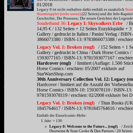
01/2018
Legacy 0 ist nicht enthalten dafür enthält es zusätzlich
Stur
Sturmtruppler (siehe unten)
(22 Seiten) und die Info-Kapitel
Geschichte; Die Personen; Die neuen Gesichter der Legend
Sonderband 36:
Legacy I: Skywalkers Erbe
/ B
14,95 € / 132 Seiten + 12 Seiten Enzyklopädie + 3
Gallery / gedruckt in Italien / Panini Verlag / ISBN
3866073380 / ISBN-13: 9783866073388 / erschien
Legacy Vol. 1: Broken (engl)
/ 152 Seiten + 1 S
Gallery / gedruckt in China / Dark Horse Comics 
1593077165 / ISBN-13: 9781593077167 / erschien
Hardcover (engl)
/ limitiert (Auflage: 1.500 Stüc
Horse Comics / erschien: 05/2007 exklusiv auf
StarWarsShop.com
30th Anniversary Collection Vol. 12: Legacy (en
Hardcover / limitiert auf die Anzahl der Vorbestell
Horse Comics / ISBN-10: 1593078110 / ISBN-13:
9781593078119 / erschien: 02/2008 exklusiv bei D
Legacy Vol. 1: Broken (engl)
/ Titan Books (UK
1845764617 / ISBN-13: 9781845764616 / erschien
Enthält die Einzelcomic-Hefte:
Jahr: + 130
Legacy 0: Welcome to the Future... (engl)
/ Zeich
Duursema & Sean Cooke & Dan Parsons / 20 Seiten /