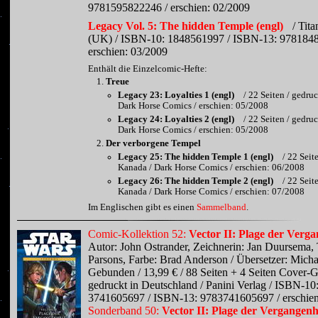
9781595822246 / erschien: 02/2009
Legacy Vol. 5: The hidden Temple (engl)
/ Tit
(UK) / ISBN-10: 1848561997 / ISBN-13: 978184
erschien: 03/2009
Enthält die Einzelcomic-Hefte:
Treue
Legacy 23: Loyalties 1 (engl)
/ 22 Seiten / gedru
Dark Horse Comics / erschien: 05/2008
Legacy 24: Loyalties 2 (engl)
/ 22 Seiten / gedru
Dark Horse Comics / erschien: 05/2008
Der verborgene Tempel
Legacy 25: The hidden Temple 1 (engl)
/ 22 Seit
Kanada / Dark Horse Comics / erschien: 06/2008
Legacy 26: The hidden Temple 2 (engl)
/ 22 Seit
Kanada / Dark Horse Comics / erschien: 07/2008
Im Englischen gibt es einen
Sammelband
.
Comic-Kollektion 52:
Vector II: Plage der Verga
Autor: John Ostrander, Zeichnerin: Jan Duursema,
Parsons, Farbe: Brad Anderson / Übersetzer: Micha
Gebunden / 13,99 € / 88 Seiten + 4 Seiten Cover-Ga
gedruckt in Deutschland / Panini Verlag / ISBN-10
3741605697 / ISBN-13: 9783741605697 / erschien
Sonderband 50:
Vector II: Plage der Vergangenh