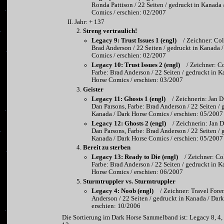
Ronda Pattison / 22 Seiten / gedruckt in Kanada 
Comics / erschien: 02/2007
Jahr: + 137
Streng vertraulich!
Legacy 9: Trust Issues 1 (engl)
/ Zeichner: Col
Brad Anderson / 22 Seiten / gedruckt in Kanada 
Comics / erschien: 02/2007
Legacy 10: Trust Issues 2 (engl)
/ Zeichner: C
Farbe: Brad Anderson / 22 Seiten / gedruckt in K
Horse Comics / erschien: 03/2007
Geister
Legacy 11: Ghosts 1 (engl)
/ Zeichnerin: Jan 
Dan Parsons, Farbe: Brad Anderson / 22 Seiten / 
Kanada / Dark Horse Comics / erschien: 05/2007
Legacy 12: Ghosts 2 (engl)
/ Zeichnerin: Jan 
Dan Parsons, Farbe: Brad Anderson / 22 Seiten / 
Kanada / Dark Horse Comics / erschien: 05/2007
Bereit zu sterben
Legacy 13: Ready to Die (engl)
/ Zeichner: Co
Farbe: Brad Anderson / 22 Seiten / gedruckt in K
Horse Comics / erschien: 06/2007
Sturmtruppler vs. Sturmtruppler
Legacy 4: Noob (engl)
/ Zeichner: Travel Fore
Anderson / 22 Seiten / gedruckt in Kanada / Dar
erschien: 10/2006
Die Sortierung im Dark Horse Sammelband ist: Legacy 8, 4, 9