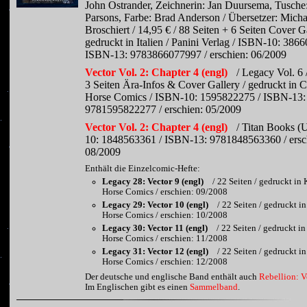
John Ostrander, Zeichnerin: Jan Duursema, Tusche
Parsons, Farbe: Brad Anderson / Übersetzer: Micha
Broschiert / 14,95 € / 88 Seiten + 6 Seiten Cover Ga
gedruckt in Italien / Panini Verlag / ISBN-10: 386
ISBN-13: 9783866077997 / erschien: 06/2009
Vector Vol. 2: Chapter 4 (engl)
/ Legacy Vol. 6 
3 Seiten Ära-Infos & Cover Gallery / gedruckt in C
Horse Comics / ISBN-10: 1595822275 / ISBN-13:
9781595822277 / erschien: 05/2009
Vector Vol. 2: Chapter 4 (engl)
/ Titan Books (
10: 1848563361 / ISBN-13: 9781848563360 / ersc
08/2009
Enthält die Einzelcomic-Hefte:
Legacy 28: Vector 9 (engl)
/ 22 Seiten / gedruckt in
Horse Comics / erschien: 09/2008
Legacy 29: Vector 10 (engl)
/ 22 Seiten / gedruckt i
Horse Comics / erschien: 10/2008
Legacy 30: Vector 11 (engl)
/ 22 Seiten / gedruckt i
Horse Comics / erschien: 11/2008
Legacy 31: Vector 12 (engl)
/ 22 Seiten / gedruckt i
Horse Comics / erschien: 12/2008
Der deutsche und englische Band enthält auch
Rebellion: V
Im Englischen gibt es einen
Sammelband
.