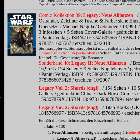
Syn / Deliah Blue / Cade Skywalker / R2-D2 / Luke Skywalker / Blueprints: Gal
Capital Ship / Galactic Alliance Frigate / Star Destroyer / Imperial Frigate / Imp
Comic-Kollektion 39:
Legacy: Neue Allianzen
/
Ostrander, Zeichner & Tusche & Farbe: siehe Einzelt
Übersetzer: Michael Nagula / Gebunden / 13,99 € /
3 Infoseiten + 5 Seiten Cover-Galerie / gedruckt i
/ Panini Verlag / ISBN-10: 3741605565 / ISBN-13
9783741605567 / erschien: 02/2018
Sturmtruppler vs. Sturmtruppler ist nicht enthalten, da es ber
Comic-Kollektion 36 (siehe oben)
erschien. Enthält zusätzli
Kapitel: Die Geschichte; Die Personen
Sonderband 40:
Legacy II: Neue Allianzen
/ Bro
16,95 € / 154 Seiten + 9 Seiten Kapitelcover / gedru
/ Panini Verlag / ISBN-10: 3866073429 / ISBN-13
9783866073425 / erschien: 10/2007
Legacy Vol. 2: Shards (engl)
/ 154 Seiten + 10 
Gallery / gedruckt in China / Dark Horse Comics 
159307879X / ISBN-13: 9781593078799 / erschie
Legacy Vol. 2: Shards (engl)
/ Titan Books (UK
1845766997 / ISBN-13: 9781845766993 / erschien
Enthält die Geschichten aus den Einzelcomic-Heften:
Jahr: + 130
Neue Allianzen
/ Zeitgleich mit Legacy 1 (
siehe o
Legacy 8: Allies (engl)
/ Zeichner: Adam Dekra