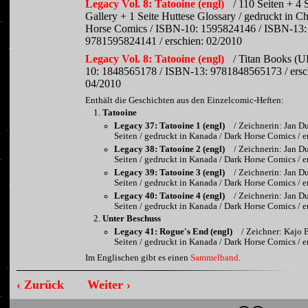
Legacy Vol. 8: Tatooine (engl)
/ 110 Seiten + 4 
Gallery + 1 Seite Huttese Glossary / gedruckt in C
Horse Comics / ISBN-10: 1595824146 / ISBN-13:
9781595824141 / erschien: 02/2010
Legacy Vol. 8: Tatooine (engl)
/ Titan Books (
10: 1848565178 / ISBN-13: 9781848565173 / ersc
04/2010
Enthält die Geschichten aus den Einzelcomic-Heften:
Tatooine
Legacy 37: Tatooine 1 (engl)
/ Zeichnerin: Jan D
Seiten / gedruckt in Kanada / Dark Horse Comics / 
Legacy 38: Tatooine 2 (engl)
/ Zeichnerin: Jan D
Seiten / gedruckt in Kanada / Dark Horse Comics / 
Legacy 39: Tatooine 3 (engl)
/ Zeichnerin: Jan D
Seiten / gedruckt in Kanada / Dark Horse Comics / 
Legacy 40: Tatooine 4 (engl)
/ Zeichnerin: Jan D
Seiten / gedruckt in Kanada / Dark Horse Comics / 
Unter Beschuss
Legacy 41: Rogue's End (engl)
/ Zeichner: Kajo 
Seiten / gedruckt in Kanada / Dark Horse Comics / 
Im Englischen gibt es einen
Sammelband
.
‹ Zurück
Weiter ›