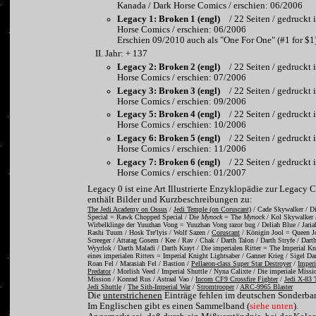
Kanada / Dark Horse Comics / erschien: 06/2006
Legacy 1: Broken 1 (engl)
/ 22 Seiten / gedruckt
Horse Comics / erschien: 06/2006
Erschien 09/2010 auch als "One For One" (#1 for $1
Jahr: + 137
Legacy 2: Broken 2 (engl)
/ 22 Seiten / gedruckt
Horse Comics / erschien: 07/2006
Legacy 3: Broken 3 (engl)
/ 22 Seiten / gedruckt
Horse Comics / erschien: 09/2006
Legacy 5: Broken 4 (engl)
/ 22 Seiten / gedruckt
Horse Comics / erschien: 10/2006
Legacy 6: Broken 5 (engl)
/ 22 Seiten / gedruckt
Horse Comics / erschien: 11/2006
Legacy 7: Broken 6 (engl)
/ 22 Seiten / gedruckt
Horse Comics / erschien: 01/2007
Legacy 0 ist eine Art Illustrierte Enzyklopädie zur Legacy 
enthält Bilder und Kurzbeschreibungen zu:
The Jedi Academy on Ossus
/
Jedi Temple (on Coruscant)
/ Cade Skywalker / 
Special = Rawk Chopped Special / Die
Mynock
= The
Mynock
/ Kol Skywalker /
Wirbelklinge der Yuuzhan Vong = Yuuzhan Vong razor bug / Deliah Blue / Jaria
Rashi Tuum / Hosk Tre'lyis / Wolf Sazen /
Coruscant
/ Königin Jool = Queen J
Screeger / Attatag Gosem / Kee / Rav / Chak / Darth Talon / Darth Stryfe / Dart
Wyyrlok / Darth Maladi / Darth Krayt / Die imperialen Ritter = The Imperial Kn
eines imperialen Ritters = Imperial Knight Lightsaber / Ganner Krieg / Sigel Dar
Roan Fel / Marasiah Fel / Bastion /
Pellaeon-class Super Star Destroyer
/
Imperi
Predator
/ Morlish Veed / Imperial Shuttle / Nyna Calixte / Die imperiale Missi
Mission / Konrad Rus / Astraal Vao /
Incom CF9 Crossfire Fighter
/
Jedi X-83 
Jedi Shuttle
/
The Sith-Imperial War
/
Stromtrooper
/
ARC-9965 Blaster
Die
unterstrichenen
Einträge fehlen im deutschen Sonderba
Im Englischen gibt es einen Sammelband (
siehe unten
).