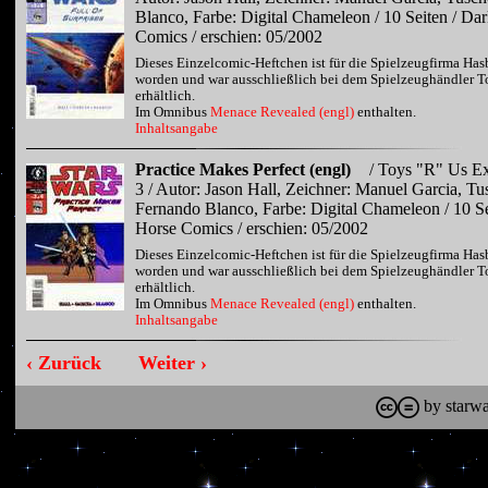
Blanco, Farbe: Digital Chameleon / 10 Seiten / Da
Comics / erschien: 05/2002
Dieses Einzelcomic-Heftchen ist für die Spielzeugfirma Has
worden und war ausschließlich bei dem Spielzeughändler T
erhältlich.
Im Omnibus
Menace Revealed (engl)
enthalten.
Inhaltsangabe
Practice Makes Perfect (engl)
/ Toys "R" Us Ex
3 / Autor: Jason Hall, Zeichner: Manuel Garcia, Tu
Fernando Blanco, Farbe: Digital Chameleon / 10 Se
Horse Comics / erschien: 05/2002
Dieses Einzelcomic-Heftchen ist für die Spielzeugfirma Has
worden und war ausschließlich bei dem Spielzeughändler T
erhältlich.
Im Omnibus
Menace Revealed (engl)
enthalten.
Inhaltsangabe
‹ Zurück
Weiter ›
by starwa