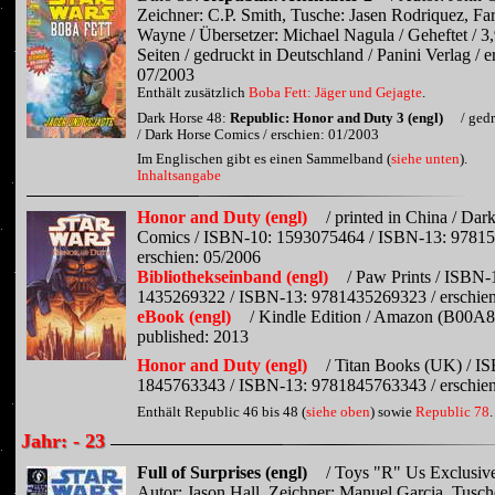
Zeichner: C.P. Smith, Tusche: Jasen Rodriquez, Far
Wayne / Übersetzer: Michael Nagula / Geheftet / 3,
Seiten / gedruckt in Deutschland / Panini Verlag / e
07/2003
Enthält zusätzlich
Boba Fett: Jäger und Gejagte
.
Dark Horse 48:
Republic: Honor and Duty 3 (engl)
/ ged
/ Dark Horse Comics / erschien: 01/2003
Im Englischen gibt es einen Sammelband (
siehe unten
).
Inhaltsangabe
Honor and Duty (engl)
/ printed in China / Dar
Comics / ISBN-10: 1593075464 / ISBN-13: 9781
erschien: 05/2006
Bibliothekseinband (engl)
/ Paw Prints / ISBN-
1435269322 / ISBN-13: 9781435269323 / erschien
eBook (engl)
/ Kindle Edition / Amazon (B00A
published: 2013
Honor and Duty (engl)
/ Titan Books (UK) / I
1845763343 / ISBN-13: 9781845763343 / erschien
Enthält Republic 46 bis 48 (
siehe oben
) sowie
Republic 78
.
Jahr: - 23
Full of Surprises (engl)
/ Toys "R" Us Exclusive
Autor: Jason Hall, Zeichner: Manuel Garcia, Tusc