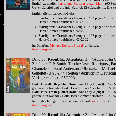
Enthält zusätzlich
Imperium: Bis zum letzten Mann
(66 Seit
Cover-Galerie) und die Info-Kapitel: Die Geschichte; Die P
Enthält die Einzelcomic-Hefte:
Starfighter: Crossbones 1 (engl)
/ 22 pages / printe
Horse Comics / published: 01/2002
Starfighter: Crossbones 2 (engl)
/ 22 pages / printe
Horse Comics / published: 02/2002
Starfighter: Crossbones 3 (engl)
/ 22 pages / printe
Horse Comics / published: 03/2002
Im Omnibus
Menace Revealed (engl)
enthalten.
Inhaltsangabe
Dino 38:
Republik: Attentäter 1
/ Autor: John O
Zeichner: C.P. Smith, Tusche: Jasen Rodriquez, Far
Chameleon's Brad Anderson / Übersetzer: Michael
Geheftet / 3,95 € / 44 Seiten / gedruckt in Deutschl
Verlag / erschien: 05/2003
Dark Horse 46:
Republic: Honor and Duty 1 (engl)
/ 22 S
gedruckt in Kanada / Dark Horse Comics / erschien: 10/200
Dark Horse 47:
Republic: Honor and Duty 2 (engl)
/ 22 S
gedruckt in Kanada / Dark Horse Comics / erschien: 12/200
Im Englischen gibt es einen Sammelband (
siehe unten
).
Inhaltsangabe
Dino 39:
Republik: Attentäter 2
/ Autor: John O