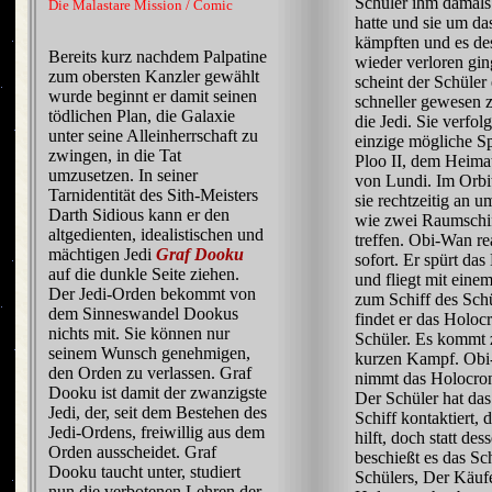
Schüler ihm damals
Die Malastare Mission / Comic
hatte und sie um d
kämpften und es de
Bereits kurz nachdem Palpatine
wieder verloren gi
zum obersten Kanzler gewählt
scheint der Schüler
wurde beginnt er damit seinen
schneller gewesen z
tödlichen Plan, die Galaxie
die Jedi. Sie verfol
unter seine Alleinherrschaft zu
einzige mögliche S
zwingen, in die Tat
Ploo II, dem Heima
umzusetzen. In seiner
von Lundi. Im Orb
Tarnidentität des Sith-Meisters
sie rechtzeitig an u
Darth Sidious kann er den
wie zwei Raumschif
altgedienten, idealistischen und
treffen. Obi-Wan re
mächtigen Jedi
Graf Dooku
sofort. Er spürt da
auf die dunkle Seite ziehen.
und fliegt mit einem
Der Jedi-Orden bekommt von
zum Schiff des Schü
dem Sinneswandel Dookus
findet er das Holoc
nichts mit. Sie können nur
Schüler. Es kommt
seinem Wunsch genehmigen,
kurzen Kampf. Ob
den Orden zu verlassen. Graf
nimmt das Holocron
Dooku ist damit der zwanzigste
Der Schüler hat das
Jedi, der, seit dem Bestehen des
Schiff kontaktiert, 
Jedi-Ordens, freiwillig aus dem
hilft, doch statt des
Orden ausscheidet. Graf
beschießt es das Sch
Dooku taucht unter, studiert
Schülers, Der Käuf
nun die verbotenen Lehren der