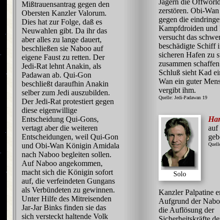
Jägern die Offworld
Mißtrauensantrag gegen den
zerstören. Obi-Wan
Obersten Kanzler Valorum.
gegen die eindring
Dies hat zur Folge, daß es
Kampfdroiden und
Neuwahlen gibt. Da ihr das
versucht das schwe
aber alles zu lange dauert,
beschädigte Schiff 
beschließen sie Naboo auf
sicheren Hafen zu s
eigene Faust zu retten. Der
zusammen schaffen
Jedi-Rat lehnt Anakin, als
Schluß sieht Kad ei
Padawan ab. Qui-Gon
Wan ein guter Mens
beschließt daraufhin Anakin
vergibt ihm.
selber zum Jedi auszubilden.
Quelle: Jedi-Padawan 19
Der Jedi-Rat protestiert gegen
diese eigenwillige
Entscheidung Qui-Gons,
Han
vertagt aber die weiteren
auf
Entscheidungen, weil Qui-Gon
geb
und Obi-Wan Königin Amidala
Quell
nach Naboo begleiten sollen.
Auf Naboo angekommen,
macht sich die Königin sofort
Solo
auf, die verfeindeten Gungans
als Verbündeten zu gewinnen.
Kanzler Palpatine 
Unter Hilfe des Mitreisenden
Aufgrund der Nabo
Jar-Jar Binks finden sie das
die Auflösung der
sich versteckt haltende Volk
Sicherheitskräfte de