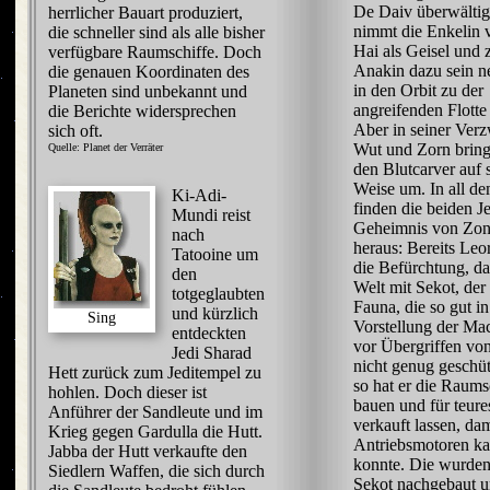
De Daiv überwälti
herrlicher Bauart produziert,
nimmt die Enkelin 
die schneller sind als alle bisher
Hai als Geisel und 
verfügbare Raumschiffe. Doch
Anakin dazu sein n
die genauen Koordinaten des
in den Orbit zu der
Planeten sind unbekannt und
angreifenden Flotte
die Berichte widersprechen
Aber in seiner Verz
sich oft.
Wut und Zorn brin
Quelle: Planet der Verräter
den Blutcarver auf 
Weise um. In all d
Ki-Adi-
finden die beiden J
Mundi reist
Geheimnis von Zo
nach
heraus: Bereits Leo
Tatooine um
die Befürchtung, da
den
Welt mit Sekot, der
totgeglaubten
Fauna, die so gut in
und kürzlich
Sing
Vorstellung der Mac
entdeckten
vor Übergriffen v
Jedi Sharad
nicht genug geschüt
Hett zurück zum Jeditempel zu
so hat er die Raums
hohlen. Doch dieser ist
bauen und für teur
Anführer der Sandleute und im
verkauft lassen, dam
Krieg gegen Gardulla die Hutt.
Antriebsmotoren k
Jabba der Hutt verkaufte den
konnte. Die wurde
Siedlern Waffen, die sich durch
Sekot nachgebaut u