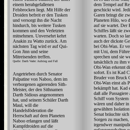
einem herabgefallenen
dem Tempel auf Re
Felsbrocken liegt. Mit Hilfe der
geschickt wird. Jedi
Droiden befreit er den Tusken
Garen bringt die z
und versorgt ihn die Nacht
Planeten Hilo, wo d
hindurch, bis weitere Tusken
auf sie wartet. Der
kommen und den Verletzten
Schiffes läßt sie zw
mitnehmen. Unversehrt kehrt
warten. Doch so la
Anakin zu Watto zurück. Am
auch der dickste G
nächsten Tag wird er auf Qui-
bei Obi-Wan. Er ver
Gon Jinn und seine
mit Uni, dem Führe
Mitreisenden treffen.
sprechen und sie w
Quelle: Darth Vader: Aufstieg und Fall
tatsächlich zu ihm 
Obi-Wan erkennt d
sofort. Es ist Kad 
Angetrieben durch Senator
Bruder von Bruck 
Palpatine von Naboo, dem im
Obi-Wan einst als
verborgenen agierenden Sith-
bekämpft hat. Kad e
Meister, der den Sithnamen
daß alle Passagiere
Darth Sidious angenommen
Schiff vom System 
hat, und seinem Schüler Darth
wären und daher in 
Maul, will die
gewählten Isolation
Handelsföderation die
Senat bräuchte sich
Herrschaft auf dem Planeten
Sorgen zu machen,
Naboo erlangen und läßt
irgendwer manipulie
Kampfdroiden auf die
gefangengehalten o