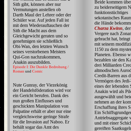
Beide kommen übere
Sith gibt, können aber nur
zu beiderseitigem N
Vermutungen anstellen ob
funktionstüchtiges
Darth Maul der Lehrer oder der
sekotanisches Raum
Schüler war. Auf jeden Fall ist
die Hände bekomme
mit dem Wiederauftauchen der
Charza Kwinn
, der
Sith die Macht aus dem
Vergere nach Zona
Gleichgewicht geraten und so
gebracht hat, bringt
genehmigen sie schließlich
mit seinem modifiz
Obi-Wan, den letzten Wunsch
1150 zu dem myste
seines verstorbenen Meisters
Planeten. Ebenso w
Qui-Gon nachzukommen,
bezahlen sie den K
Anakin auszubilden.
drei Milliarden Cred
Episode I: Die Dunkle Bedrohung /
altmodischen Auro
Roman
und
Comic
Credit-Barren aus 
Vermögen des Jedi-
Nute Gunray, der Viezekönig
eines der lebenden 
der Handelsföderation wird vor
Anakin wird als Pil
ein Gericht berufen. Dank des
ausgewählt und bei
nun großen Einflusses und
nehmen an der komp
geschickten Manipulation von
Erschaffung ihres Sc
Palpatine erhält er aber nur eine
Ein Schiffsgrundger
vergleichsweise geringe Strafe
Antriebsaggregate 
für die Invasion auf Naboo. Er
und mit einer Schic
behält sogar das Amt des
gereiften Saatkugel