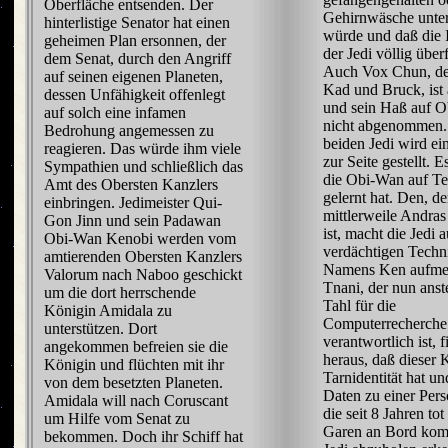
Oberfläche entsenden. Der
Gehirnwäsche unte
hinterlistige Senator hat einen
würde und daß die 
geheimen Plan ersonnen, der
der Jedi völlig überf
dem Senat, durch den Angriff
Auch Vox Chun, de
auf seinen eigenen Planeten,
Kad und Bruck, ist
dessen Unfähigkeit offenlegt
und sein Haß auf O
auf solch eine infamen
nicht abgenommen
Bedrohung angemessen zu
beiden Jedi wird ei
reagieren. Das würde ihm viele
zur Seite gestellt. E
Sympathien und schließlich das
die Obi-Wan auf Te
Amt des Obersten Kanzlers
gelernt hat. Den, de
einbringen. Jedimeister Qui-
mittlerweile Andr
Gon Jinn und sein Padawan
ist, macht die Jedi 
Obi-Wan Kenobi werden vom
verdächtigen Techn
amtierenden Obersten Kanzlers
Namens Ken aufme
Valorum nach Naboo geschickt
Tnani, der nun anst
um die dort herrschende
Tahl für die
Königin Amidala zu
Computerrecherche
unterstützen. Dort
verantwortlich ist, f
angekommen befreien sie die
heraus, daß dieser 
Königin und flüchten mit ihr
Tarnidentität hat un
von dem besetzten Planeten.
Daten zu einer Pers
Amidala will nach Coruscant
die seit 8 Jahren tot 
um Hilfe vom Senat zu
Garen an Bord kom
bekommen. Doch ihr Schiff hat