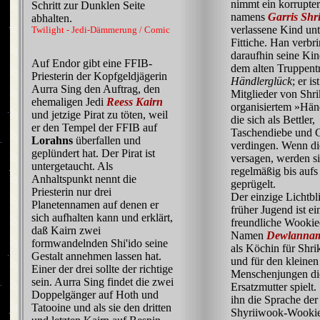
nimmt ein korrupte
Schritt zur Dunklen Seite
namens
Garris Shr
abhalten.
verlassene Kind unt
Twilight - Jedi-Dämmerung / Comic
Fittiche. Han verbri
daraufhin seine Kin
Auf Endor gibt eine FFIB-
dem alten Truppent
Priesterin der Kopfgeldjägerin
Händlerglück
; er is
Aurra Sing den Auftrag, den
Mitglieder von Shri
ehemaligen Jedi
Reess Kairn
organisiertem »Hän
und jetzige Pirat zu töten, weil
die sich als Bettler,
er den Tempel der FFIB auf
Taschendiebe und 
Lorahns
überfallen und
verdingen. Wenn di
geplündert hat. Der Pirat ist
versagen, werden s
untergetaucht. Als
regelmäßig bis aufs
Anhaltspunkt nennt die
geprügelt.
Priesterin nur drei
Der einzige Lichtbl
Planetennamen auf denen er
früher Jugend ist ei
sich aufhalten kann und erklärt,
freundliche Wookie
daß Kairn zwei
Namen
Dewlanna
formwandelnden Shi'ido seine
als Köchin für Shrik
Gestalt annehmen lassen hat.
und für den kleinen
Einer der drei sollte der richtige
Menschenjungen di
sein. Aurra Sing findet die zwei
Ersatzmutter spielt. 
Doppelgänger auf Hoth und
ihn die Sprache der
Tatooine und als sie den dritten
Shyriiwook-Wookie