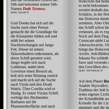
Holocrons hat beme
Sith und bekommt seinen Sith-
es nicht bekommen
Namen
Dath Tyranus
.
zerstört deshalb das
Quelle: Episode II
Schülers, in der H
das Holocron damit
zerstören. Aber Ob
Graf Dooku hat sich auf die
das Schiff schon lä
Suche nach einer Person
verlassen, als es exp
gemacht die die Grundlage für
Noch auf dem Flug
die Klonarmee bilden soll und
Coruscant stirbt Lu
stößt bei seinen
Altersschwäche. O
Nachforschungen auf Jango
bringt das Holocron
Fett. Dieser ist seinen
Archiv. Jedi-Biblio
Sklavenhaltern entkommen, als
Jokasta Nu schließt
deren Schiff geentert wird.
Save und versenkt d
Jango begibt sich nach
den Gewölben des 
Galidraan, stattet dem
Quelle: Jedi-Padawan 20
Governor einen Besuch ab,
holt sich seine Rüstung zurück
und macht sich auf die Suche
Auf dem Planet
Il
nach Vizsla und den Death
Anakin Skywalker,
Watch. Über Corellia wird er
Tradition der Jedi f
fündig. Er entert Vizslas Schiff,
erstes eigenes Licht
verfolgt den flüchtenden
der Kristallhöhle au
Barbaren auf die
Kristalle für die Li
Planetenoberfläche und nach
stammen und die d