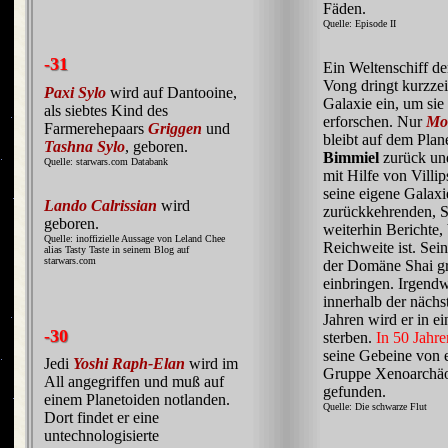
Fäden.
Quelle: Episode II
-31
Ein Weltenschiff d
Vong dringt kurzzeit
Paxi Sylo
wird auf Dantooine,
Galaxie ein, um sie
als siebtes Kind des
erforschen. Nur
Mo
Farmerehepaars
Griggen
und
bleibt auf dem Plan
Tashna Sylo
, geboren.
Bimmiel
zurück und
Quelle: starwars.com Databank
mit Hilfe von Villip
seine eigene Galaxi
Lando Calrissian
wird
zurückkehrenden, S
geboren.
weiterhin Berichte, 
Quelle: inoffizielle Aussage von Leland Chee
Reichweite ist. Sei
alias Tasty Taste in seinem Blog auf
starwars.com
der Domäne Shai g
einbringen. Irgend
innerhalb der nächs
Jahren wird er in e
-30
sterben.
In 50 Jahre
seine Gebeine von 
Jedi
Yoshi Raph-Elan
wird im
Gruppe Xenoarchä
All angegriffen und muß auf
gefunden.
einem Planetoiden notlanden.
Quelle: Die schwarze Flut
Dort findet er eine
untechnologisierte