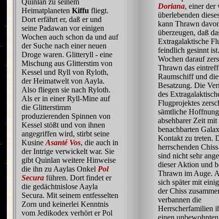
Quinlan zu seinem
Doriana
, einer de
Heimatplaneten
Kiffu
fliegt.
überlebenden diese
Dort erfährt er, daß er und
kann Thrawn davo
seine Padawan vor einigen
überzeugen, daß da
Wochen auch schon da und auf
Extragalaktische Fl
der Suche nach einer neuen
feindlich gesinnt is
Droge waren. Glitteryll - eine
Wochen darauf zers
Mischung aus Glitterstim von
Thrawn das eintref
Kessel und Ryll von Ryloth,
Raumschiff und die
der Heimatwelt von Aayla.
Besatzung. Die Ver
Also fliegen sie nach Ryloth.
des Extragalaktisch
Als er in einer Ryll-Mine auf
Flugprojektes zersc
die Glitterstimm
sämtliche Hoffnung
produzierenden Spinnen von
absehbarer Zeit mit
Kessel stößt und von ihnen
benachbarten Galax
angegriffen wird, stirbt seine
Kontakt zu treten. 
Kusine
Asanté Vos
, die auch in
herrschenden Chiss
der Intrige verwickelt war. Sie
sind nicht sehr ang
gibt Quinlan weitere Hinweise
dieser Aktion und b
die ihn zu Aaylas Onkel
Pol
Thrawn im Auge. Al
Secura
führen. Dort findet er
sich später mit ein
die gedächtnislose Aayla
der Chiss zusamme
Secura. Mit seinem entfesselten
verbannen die
Zorn und keinerlei Kenntnis
Herrscherfamilien i
vom Jedikodex verhört er Pol
einen unbewohnten