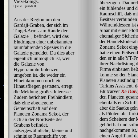
Viezekönigs.
überzogen. Dadurch
Quelle: Episode II
ein fühlendes und 
Raumschiff, daß mi
Besitzer verbunden 
Aus der Region um den
Währenddessen ist 
Gardaji-Graben, der sich im
Sinar mit einer Flot
Tingel-Arm - am Rande der
ehemaliger Sicherhe
Galaxie -, befindet, wird das
der Handelsföderat
Eindringen einer unbekannten
Zonama Sekot einge
raumfahrenden Spezies in die
hatte einen Peilsend
Galaxie gemeldet. Da dies aber
den er in alle YT-Fr
eigentlich unmöglich ist, weil
ihrer Nachrüstung d
die Galaxie von
Firma einbauen lie
Hyperraumturbulenzen
konnte so den Stand
umgeben ist, die weder ein
Planeten ausfindig
Hineinkommen noch ein
Tarkins Assistent, d
Hinausfliegen gestatten, erregt
Blutcarver
Ke Daiv
die Meldung großes Interesse.
den Planeten gesan
Zudem berichten Freihändlern,
ebenfalls ein Schiff
daß eine abgelegene
aber die Saatkugeln
Gemeinschaft auf dem
als Piloten ab. Tark
Planeten Zonama Sekot, der
dem Scheitern der 
sich an der Nordseite des
gehört hat und sofo
Grabens befindet,
nachgekommen ist, s
außergewöhnliche, kleine und
einen Angriff auf d
schnittige Raumschiffe von