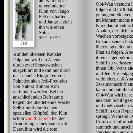
auf Kamino als
Obi-Wan versucht 
unveränderter
folgen und trifft da
Klon von Jango
gefangene Sklaven, 
Fett erschaffen
im Moment nichts t
und Jango erzieht
Kurz darauf entdeck
ihn wie einen
Anakin, der nicht a
Sohn.
Wachen vorbeigeko
Quelle: Episode II
Er kann seinen Pa
Fett
überzeugen den urs
Plan zu folgen. Aber
Auf den obersten Kanzler
ihrem Jäger ankom
Palpatine wird ein Attentat
Schiff zu verlassen s
durch zwei Senatswachen
ihnen Obi-Wans alt
ausgeführt und kann nur durch
und Jedi Siri entgeg
das schnelle Eingreifen von
verhindert, daß Ana
Palpaties alten Jedi-Freundes
Zweimannschiff ein
von Naboo Rohnar Kim
kann und entlüftet
verhindert werden. Bei der
Obi-Wan wird in se
anschließenden Befragung
aus dem Schiff ges
begeht die überlebende Wache
und muß zusehen w
Selbstmord durch einen
Schiff in den Hype
speziellen Giftpfeil, den Kim
springt. Während 
schon
vor 20 Jahren
bei der
Coruscant Informat
Ermordung seines Vaters sah.
sammelt und anschl
Daraufhin wird die rote
Verkleidung auf di