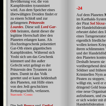
Bevölkerung vor, die von
Kampfdroiden tyrannisiert
-24
wird. Aus dem Speicher eines
überwältigten Droiden findet er
Auf dem Planeten
zu einem Schloß und zur
im Karthakk-System
gefangenen
Prinzessin
der Pirat
Sol Sixxa
Lourdes
. Diese soll
Lord Gar-
der Handelsföderat
Oth
heiraten, damit dieser die
erbeutet dabei den 
legitime Herrschaft über den
eines Tarngenerator
Planeten erlangen kann. Als
eigentlich friedlic
Hochzeitsgeschenk präsentiert
wollen keinen Krie
Gar-Oth einen gigantischen
ihrem schlimmsten 
Kampfdroiden. Während sich
und der Handelsföde
Yoshi sich um das Geschenk
den Planeten kontrol
kümmert und ihn außer
Deshalb heuern sie
Gefecht setzt gelingt es der
vorübergehend desi
Prinzessin den Tyrannen zu
Söldner und früher
töten. Damit ist das Volk
Kriminellen Nym a
gerettet und er kann heldenhaft
Piraten zu stoppen
den Planeten, mit Hilfe eines
willigt ein, weil er 
von den Jedi geschickten
dringend Geld brau
Rettungsschiffs, verlassen.
eine neue Organisa
Starcrash / Comic
aufzubauen, und zw
er sich wieder mit d
Handelsföderation
Die Jedi
Peerce
und
J'mikel