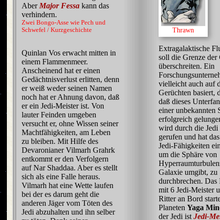
Aber
Major Fessa
kann das
verhindern.
Zwei Bongo-Asse wie Pech und
Thrawn
Schwefel / Kurzgeschichte
Extragalaktische Fl
Quinlan Vos erwacht mitten in
soll die Grenze der
einem Flammenmeer.
überschreiten. Ein
Anscheinend hat er einen
Forschungsunterne
Gedächtnisverlust erlitten, denn
vielleicht auch auf 
er weiß weder seinen Namen
Gerüchten basiert, 
noch hat er Ahnung davon, daß
daß dieses Unterfan
er ein Jedi-Meister ist. Von
einer unbekannten 
lauter Feinden umgeben
erfolgreich gelunge
versucht er, ohne Wissen seiner
wird durch die Jedi
Machtfähigkeiten, am Leben
gerufen und hat das
zu bleiben. Mit Hilfe des
Jedi-Fähigkeiten ei
Devaronianer Vilmarh Grahrk
um die Sphäre von
entkommt er den Verfolgern
Hyperraumturbulenz
auf Nar Shaddaa. Aber es stellt
Galaxie umgibt, zu
sich als eine Falle heraus.
durchbrechen. Das
Vilmarh hat eine Wette laufen
mit 6 Jedi-Meister 
bei der es darum geht die
Ritter an Bord star
anderen Jäger vom Töten des
Planeten
Yaga Min
Jedi abzuhalten und ihn selber
der Jedi ist
Jedi-Me