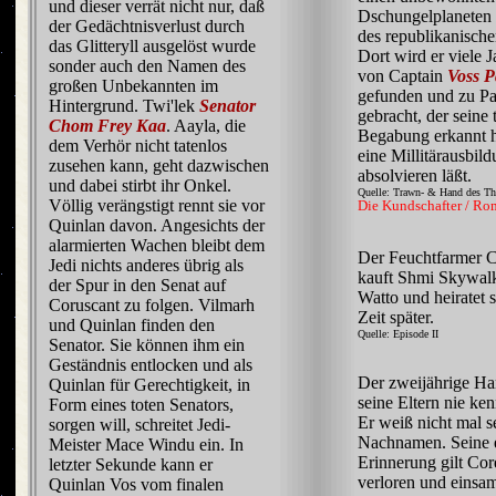
und dieser verrät nicht nur, daß
Dschungelplaneten
der Gedächtnisverlust durch
des republikanisch
das Glitteryll ausgelöst wurde
Dort wird er viele J
sonder auch den Namen des
von Captain
Voss P
großen Unbekannten im
gefunden und zu Pa
Hintergrund. Twi'lek
Senator
gebracht, der seine 
Chom Frey Kaa
. Aayla, die
Begabung erkannt h
dem Verhör nicht tatenlos
eine Millitärausbil
zusehen kann, geht dazwischen
absolvieren läßt.
und dabei stirbt ihr Onkel.
Quelle: Trawn- & Hand des Th
Völlig verängstigt rennt sie vor
Die Kundschafter / R
Quinlan davon. Angesichts der
alarmierten Wachen bleibt dem
Der Feuchtfarmer C
Jedi nichts anderes übrig als
kauft Shmi Skywal
der Spur in den Senat auf
Watto und heiratet 
Coruscant zu folgen. Vilmarh
Zeit später.
und Quinlan finden den
Quelle: Episode II
Senator. Sie können ihm ein
Geständnis entlocken und als
Der zweijährige Ha
Quinlan für Gerechtigkeit, in
seine Eltern nie ke
Form eines toten Senators,
Er weiß nicht mal s
sorgen will, schreitet Jedi-
Nachnamen. Seine e
Meister Mace Windu ein. In
Erinnerung gilt Cor
letzter Sekunde kann er
verloren und einsa
Quinlan Vos vom finalen