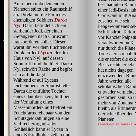
Auf einem unbedeutenden
beschädigten Raums
Planeten stürzt ein Raumschiff
einer Jedi-Basis na
ab. Direkt auf die Farm des
Coruscant muß Ana
ehemaligen Söldners
Darca
zusehen wie sein
Nyl
. Darin befindet sich ein
liebgewonnenes sek
sterbender Jedi, der einen
Schiff stirbt. Tarkin
Gefangenen nach Coruscant
vor Kanzler Palpati
transportieren sollte. Dieser
verantworten muß, 
warnt ihn vor dem flüchtenden
nur durch die Pläne
Dunklen Jedi
Lycan
, der, im
Todessterns rehabili
Haus von Nyl, auf dessen
die er sofort die ex
Sohn trifft und ihn tötet. Darca
Besitzrechte erhebt.
Nyl schwört Rache und begibt
hat nichts dagegen
sich auf die Jagd.
einzuwenden. Binn
Während er auf Lycans
Jahre werden alle
leichenübersäter Spur ist rettet
sekotanischen Raum
Darca die entführte Tochter
entweder vernichtet
eines Claimbesitzers, hilft bei
gestorben sein, so d
der Verhaftung eines
mehr von Zonama S
Massenmörders und befreit ein
bleibt, als Erinner
Feuchtfarmerehepaar von den
Gerüchte über den 
Schutzgeldzahlungen an eine
Planeten.
Verbrecherorganisation.
Planet der Verräter / 
Schließlich kann er Lycan in
einer Kristallhöhle stellen und