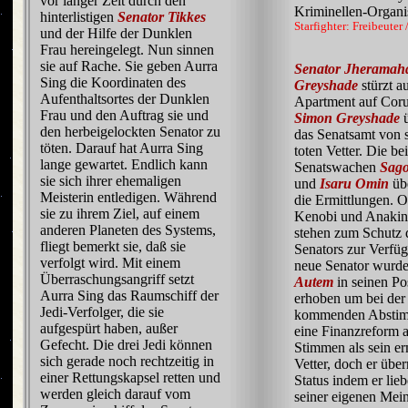
vor langer Zeit durch den
Kriminellen-Organis
hinterlistigen
Senator Tikkes
Starfighter: Freibeuter
und der Hilfe der Dunklen
Frau hereingelegt. Nun sinnen
sie auf Rache. Sie geben Aurra
Senator Jheramah
Sing die Koordinaten des
Greyshade
stürzt a
Aufenthaltsortes der Dunklen
Apartment auf Coru
Frau und den Auftrag sie und
Simon Greyshade
ü
den herbeigelockten Senator zu
das Senatsamt von 
töten. Darauf hat Aurra Sing
toten Vetter. Die be
lange gewartet. Endlich kann
Senatswachen
Sag
sie sich ihrer ehemaligen
und
Isaru Omin
üb
Meisterin entledigen. Während
die Ermittlungen. 
sie zu ihrem Ziel, auf einem
Kenobi und Anakin
anderen Planeten des Systems,
stehen zum Schutz 
fliegt bemerkt sie, daß sie
Senators zur Verfü
verfolgt wird. Mit einem
neue Senator wurd
Überraschungsangriff setzt
Autem
in seinen Po
Aurra Sing das Raumschiff der
erhoben um bei der
Jedi-Verfolger, die sie
kommenden Absti
aufgespürt haben, außer
eine Finanzreform 
Gefecht. Die drei Jedi können
Stimmen als sein e
sich gerade noch rechtzeitig in
Vetter, doch er über
einer Rettungskapsel retten und
Status indem er lie
werden gleich darauf vom
seiner eigenen Mei