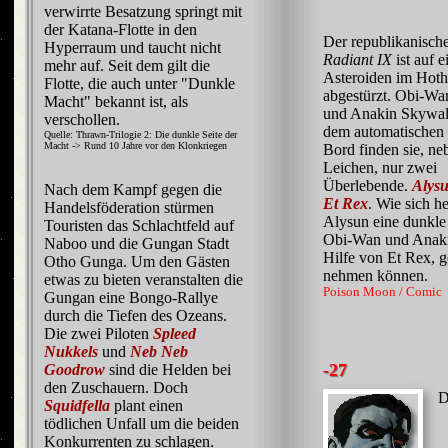
verwirrte Besatzung springt mit
der Katana-Flotte in den
Der republikanisch
Hyperraum und taucht nicht
Radiant IX
ist auf 
mehr auf. Seit dem gilt die
Asteroiden im Hot
Flotte, die auch unter "Dunkle
abgestürzt. Obi-W
Macht" bekannt ist, als
und Anakin Skywal
verschollen.
dem automatischen
Quelle: Thrawn-Trilogie 2: Die dunkle Seite der
Macht -> Rund 10 Jahre vor den Klonkriegen
Bord finden sie, ne
Leichen, nur zwei
Überlebende.
Alysu
Nach dem Kampf gegen die
Et Rex
. Wie sich he
Handelsföderation stürmen
Alysun eine dunkle 
Touristen das Schlachtfeld auf
Obi-Wan und Anaki
Naboo und die Gungan Stadt
Hilfe von Et Rex, 
Otho Gunga. Um den Gästen
nehmen können.
etwas zu bieten veranstalten die
Poison Moon / Comic
Gungan eine Bongo-Rallye
durch die Tiefen des Ozeans.
Die zwei Piloten
Spleed
Nukkels
und
Neb Neb
-27
Goodrow
sind die Helden bei
den Zuschauern. Doch
D
Squidfella
plant einen
tödlichen Unfall um die beiden
Konkurrenten zu schlagen.