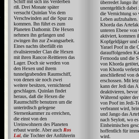
Schiff mit sich ins Verderben
überredet Jango ihr
riß. Drei Monate später
unentgeltlich dabei
versucht Quinlan Vos dem
die Vernichtung so 
Verschwinden auf die Spur zu
Leben aufzuhalten.
kommen. Ihn führt es zum
Khorda das Artefakt
Planeten Dathomir. Die Hexen
unteren Ebene von
nehmen ihn gefangen und
aktiviert, kommen 
zwingen ihn zur Zwangsarbeit.
Kopfgeldjäger und 
Eines nachts überfällt ein
Yarael Poof in die
rivalisierender Clan die Hexen
darauffolgenden K
mit ihren Rancor-Reittieren das
Fernooda und die 
Lager. Doch sie werden von
von Khorda getötet
den Hexen und ihrem
von Khorda verletz
tunnelgrabenden Raumschiff,
anschließend von d
von denen sie noch zwei
erschossen. Mit letz
weitere besitzen, vernichtend
kann der Jedi das A
geschlagen. Quinlan findet
deaktivieren, bevor e
heraus, daß die Hexen die
Während später de
Raumschiffe benutzen um die
von Poof im Jedi-T
unterirdisch gelegene
verbrannt wird, br
Sternenkammer zu erreichen,
und Jango das Arte
die einst von den
nach Seylott, wo es
Ureinwohnern des Planeten
Einheimischen gesc
erbaut wurde. Aber auch
Ros
hoffentlich für im
Lai
, die Tochter der Anführerin
wird.