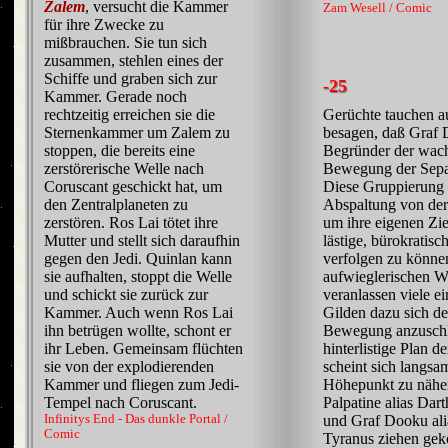
Zalem
, versucht die Kammer
Zam Wesell / Comic
für ihre Zwecke zu
mißbrauchen. Sie tun sich
zusammen, stehlen eines der
Schiffe und graben sich zur
-25
Kammer. Gerade noch
rechtzeitig erreichen sie die
Gerüchte tauchen au
Sternenkammer um Zalem zu
besagen, daß Graf
stoppen, die bereits eine
Begründer der wac
zerstörerische Welle nach
Bewegung der Separa
Coruscant geschickt hat, um
Diese Gruppierung f
den Zentralplaneten zu
Abspaltung von de
zerstören. Ros Lai tötet ihre
um ihre eigenen Zie
Mutter und stellt sich daraufhin
lästige, bürokratisc
gegen den Jedi. Quinlan kann
verfolgen zu könne
sie aufhalten, stoppt die Welle
aufwieglerischen W
und schickt sie zurück zur
veranlassen viele e
Kammer. Auch wenn Ros Lai
Gilden dazu sich d
ihn betrügen wollte, schont er
Bewegung anzuschl
ihr Leben. Gemeinsam flüchten
hinterlistige Plan de
sie von der explodierenden
scheint sich langs
Kammer und fliegen zum Jedi-
Höhepunkt zu nähe
Tempel nach Coruscant.
Palpatine alias Dar
Infinitys End - Das dunkle Portal /
und Graf Dooku ali
Comic
Tyranus ziehen gek