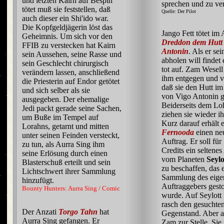
und letzten Kairn auf Bespin
sprechen und zu ve
tötet muß sie feststellen, daß
Quelle: Der Pilot
auch dieser ein Shi'ido war.
Die Kopfgeldjägerin löst das
Jango Fett tötet im
Geheimnis. Um sich vor den
Dreddon dem Hutt
FFIB zu verstecken hat Kairn
Antonin
. Als er se
sein Aussehen, seine Rasse und
abholen will findet
sein Geschlecht chirurgisch
tot auf. Zam Wesell 
verändern lassen, anschließend
ihm entgegen und v
die Priesterin auf Endor getötet
daß sie den Hutt im
und sich selber als sie
von Vigo Antonin ge
ausgegeben. Der ehemalige
Beiderseits dem Lo
Jedi packt gerade seine Sachen,
ziehen sie wieder i
um Buße im Tempel auf
Kurz darauf erhält
Lorahns, getarnt und mitten
Fernooda
einen ne
unter seinen Feinden versteckt,
Auftrag. Er soll fü
zu tun, als Aurra Sing ihm
Credits ein seltenes
seine Erlösung durch einen
vom Planeten
Seylo
Blasterschuß erteilt und sein
zu beschaffen, das 
Lichtschwert ihrer Sammlung
Sammlung des eige
hinzufügt.
Auftraggebers gest
Bounty Hunters: Aurra Sing / Comic
wurde. Auf Seylott 
rasch den gesuchte
Der Anzati
Torgo Tahn
hat
Gegenstand. Aber au
Aurra Sing gefangen. Er
Zam zur Stelle. Si