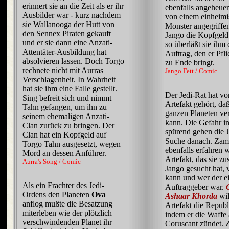
erinnert sie an die Zeit als er ihr
ebenfalls angeheuert
Ausbilder war - kurz nachdem
von einem einheim
sie Wallanooga der Hutt von
Monster angegriffen
den Sennex Piraten gekauft
Jango die Kopfgeld
und er sie dann eine Anzati-
so überläßt sie ihm
Attentäter-Ausbildung hat
Auftrag, den er Pfl
absolvieren lassen. Doch Torgo
zu Ende bringt.
rechnete nicht mit Aurras
Jango Fett / Comic
Verschlagenheit. In Wahrheit
hat sie ihm eine Falle gestellt.
Der Jedi-Rat hat v
Sing befreit sich und nimmt
Artefakt gehört, da
Tahn gefangen, um ihn zu
ganzen Planeten ve
seinem ehemaligen Anzati-
kann. Die Gefahr i
Clan zurück zu bringen. Der
spürend gehen die J
Clan hat ein Kopfgeld auf
Suche danach. Zam
Torgo Tahn ausgesetzt, wegen
ebenfalls erfahren 
Mord an dessen Anführer.
Artefakt, das sie 
Aurra's Song / Comic
Jango gesucht hat, 
kann und wer der ei
Als ein Frachter des Jedi-
Auftraggeber war.
Ordens den Planeten
Ova
Ashaar Khorda
wil
anflog mußte die Besatzung
Artefakt die Republ
miterleben wie der plötzlich
indem er die Waffe 
verschwindenden Planet ihr
Coruscant zündet.