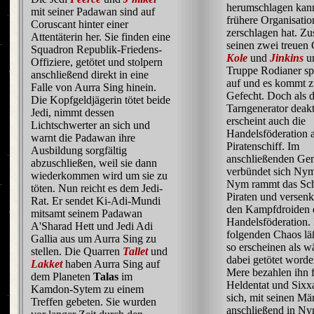
herumschlagen kann
mit seiner Padawan sind auf
frühere Organisatio
Coruscant hinter einer
zerschlagen hat. Z
Attentäterin her. Sie finden eine
seinen zwei treuen
Squadron Republik-Friedens-
Kole
und
Jinkins
un
Offiziere, getötet und stolpern
Truppe Rodianer sp
anschließend direkt in eine
auf und es kommt 
Falle von Aurra Sing hinein.
Gefecht. Doch als 
Die Kopfgeldjägerin tötet beide
Tarngenerator deakt
Jedi, nimmt dessen
erscheint auch die
Lichtschwerter an sich und
Handelsföderation 
warnt die Padawan ihre
Piratenschiff. Im
Ausbildung sorgfältig
anschließenden Ge
abzuschließen, weil sie dann
verbündet sich Nym
wiederkommen wird um sie zu
Nym rammt das Sch
töten. Nun reicht es dem Jedi-
Piraten und versenk
Rat. Er sendet Ki-Adi-Mundi
den Kampfdroiden 
mitsamt seinem Padawan
Handelsföderation.
A'Sharad Hett und Jedi Adi
folgenden Chaos l
Gallia aus um Aurra Sing zu
so erscheinen als w
stellen. Die Quarren
Tallet
und
dabei getötet worde
Lakket
haben Aurra Sing auf
Mere bezahlen ihn f
dem Planeten
Talas
im
Heldentat und Sixxa
Kamdon-Sytem zu einem
sich, mit seinen Mä
Treffen gebeten. Sie wurden
anschließend in Ny