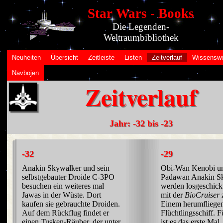
Star Wars - Books
Die Legenden-
Weltraumbibliothek
Neuheiten
Übersicht
Zeitleiste
Listen
Zeitverlauf
Wissenswe
Navbojen
Zeitverlauf
Jahr: -32 bis -23
-32
-29
Anakin Skywalker und sein
Obi-Wan Kenobi un
selbstgebauter Droide C-3PO
Padawan Anakin S
besuchen ein weiteres mal
werden losgeschick
Jawas in der Wüste. Dort
mit der
BioCruiser
z
kaufen sie gebrauchte Droiden.
Einem herumfliege
Auf dem Rückflug findet er
Flüchtlingsschiff. 
einen Tusken-Räuber, der unter
ist es das erste Mal