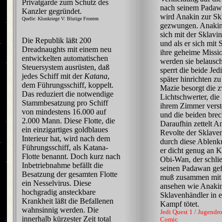
Privatgarde zum Schutz des
nach seinem Padaw
Kanzler gegründet.
wird Anakin zur Sk
Quelle: Klonkriege V: Blutige Fronten
gezwungen. Anakin
sich mit der Sklavi
Die Republik läßt 200
und als er sich mit 
Dreadnaughts mit einem neu
ihre geheime Missio
entwickelten automatischen
werden sie belausc
Steuersystem ausrüsten, daß
sperrt die beide Jed
jedes Schiff mit der
Katana
,
später hinrichten zu
dem Führungsschiff, koppelt.
Mazie besorgt die 
Das reduziert die notwendige
Lichtschwerter, die 
Stammbesatzung pro Schiff
ihrem Zimmer verste
von mindestens 16.000 auf
und die beiden brec
2.000 Mann. Diese Flotte, die
Daraufhin zettelt A
ein einzigartiges goldblaues
Revolte der Sklave
Interieur hat, wird nach dem
durch diese Ablen
Führungsschiff, als Katana-
er dicht genug an K
Flotte benannt. Doch kurz nach
Obi-Wan, der schlie
Inbetriebnahme befällt die
seinen Padawan gef
Besatzung der gesamten Flotte
muß zusammen mit 
ein Nesselvirus. Diese
ansehen wie Anaki
hochgradig ansteckbare
Sklavenhändler in 
Krankheit läßt die Befallenen
Kampf tötet.
wahnsinnig werden. Die
Jedi Quest 1 / Jugend
innerhalb kürzester Zeit total
Comic