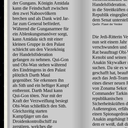
der Gungans. Königin Amidala
Handelsföderation.
kann die Feindschaft zwischen
in die Streitkräften 
den zwei Naboovölkern
Republik eingeglie
brechen und als Dank wird Jar-
dem Senat unterstell
Jar zum General befördert.
Quelle: Planet der Verräter
Während die Gunganarmee für
ein Ablenkungsmanöver sorgt,
Die Jedi-Ritterin Ve
kann Amidala sich mit einer
nun seit einem Jahr
kleinen Gruppe in den Palast
verschwunden und d
schleicht um den Viezekönig
Rat beauftragt Obi
der Handelsföderation
Kenobi und seinen
gefangen zu nehmen. Qui-Gon
Anakin Skywalker n
und Obi-Wan stehen während
suchen. Da sie es w
des Eindringens in den Palast
geschafft hat, beauf
plötzlich Darth Maul
auch das Jedi-Team
gegenüber. Sie erkennen ihn
eines dieser neuen
als Sith und ein heftiger Kampf
von Zonama Sekot 
entbrennt. Darth Maul kann
Commander Tarkin
Qui-Gon töten. Nur mit der
republikanischen
Kraft der Verzweiflung besiegt
Sicherheitskräften 
Obi-Wan schließlich den Sith.
Außenregion, erfäh
Gleichzeitig starten
einen Spionagedroi
Kampfjäger um das
Anakin angehängt 
Droidenkontrollschiff zu
dem er weiß, daß di
zerstören, welches die