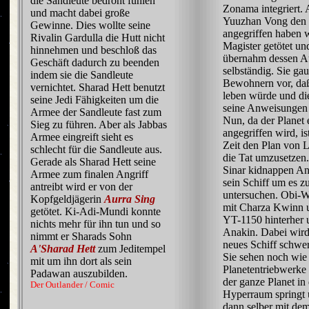
die Sandleute bedroht fühlen
Zonama integriert. 
und macht dabei große
Yuuzhan Vong den 
Gewinne. Dies wollte seine
angegriffen haben 
Rivalin Gardulla die Hutt nicht
Magister getötet un
hinnehmen und beschloß das
übernahm dessen A
Geschäft dadurch zu beenden
selbständig. Sie ga
indem sie die Sandleute
Bewohnern vor, da
vernichtet. Sharad Hett benutzt
leben würde und die
seine Jedi Fähigkeiten um die
seine Anweisungen 
Armee der Sandleute fast zum
Nun, da der Planet 
Sieg zu führen. Aber als Jabbas
angegriffen wird, is
Armee eingreift sieht es
Zeit den Plan von L
schlecht für die Sandleute aus.
die Tat umzusetzen
Gerade als Sharad Hett seine
Sinar kidnappen A
Armee zum finalen Angriff
sein Schiff um es z
antreibt wird er von der
untersuchen. Obi-W
Kopfgeldjägerin
Aurra Sing
mit Charza Kwinn 
getötet. Ki-Adi-Mundi konnte
YT-1150 hinterher u
nichts mehr für ihn tun und so
Anakin. Dabei wir
nimmt er Sharads Sohn
neues Schiff schwer
A'Sharad Hett
zum Jeditempel
Sie sehen noch wie
mit um ihn dort als sein
Planetentriebwerke
Padawan auszubilden.
der ganze Planet in
Der Outlander / Comic
Hyperraum springt 
dann selber mit de