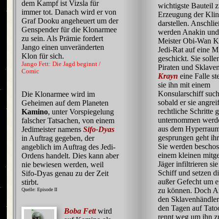
dem Kampf ist Vizsla für
wichtigste Bauteil 
immer tot. Danach wird er von
Erzeugung der Kli
Graf Dooku angeheuert um der
darstellen. Anschli
Genspender für die Klonarmee
werden Anakin und
zu sein. Als Prämie fordert
Meister Obi-Wan 
Jango einen unveränderten
Jedi-Rat auf eine M
Klon für sich.
geschickt. Sie soll
Jango Fett: Die Jagd beginnt /
Piraten und Sklave
Comic
Krayn
eine Falle st
sie ihn mit einem
Konsularschiff suc
Die Klonarmee wird im
sobald er sie angre
Geheimen auf dem Planeten
rechtliche Schritte 
Kamino
, unter Vorspiegelung
unternommen werd
falscher Tatsachen, von einem
aus dem Hyperrau
Jedimeister namens
Sifo-Dyas
gesprungen geht ihr
in Auftrag gegeben, der
Sie werden beschos
angeblich im Auftrag des Jedi-
einem kleinen mitg
Ordens handelt. Dies kann aber
Jäger infiltrieren s
nie bewiesen werden, weil
Schiff und setzen d
Sifo-Dyas genau zu der Zeit
außer Gefecht um
stirbt.
zu können. Doch A
Quelle: Episode II
den Sklavenhändler 
den Tagen auf Tato
Boba Fett
wird
rennt weg um ihn zu