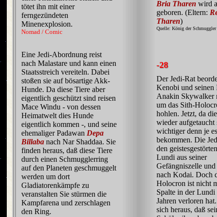
Bria Tharen
wird a
tötet ihn mit einer
geboren. (Eltern:
R
ferngezündeten
Tharen
)
Minenexplosion.
Quelle: König der Schmuggler
Nomad / Comic
Eine Jedi-Abordnung reist
nach Malastare und kann einen
-28
Staatsstreich vereiteln. Dabei
Der Jedi-Rat beord
stoßen sie auf bösartige Akk-
Kenobi und seinen
Hunde. Da diese Tiere aber
Anakin Skywalker 
eigentlich geschützt sind reisen
um das Sith-Holocr
Mace Windu - von dessen
hohlen. Jetzt, da die
Heimatwelt dies Hunde
wieder aufgetaucht s
eigentlich kommen -, und seine
wichtiger denn je e
ehemaliger Padawan
Depa
bekommen. Die Jed
Billaba
nach Nar Shaddaa. Sie
den geistesgestörte
finden heraus, daß diese Tiere
Lundi aus seiner
durch einen Schmugglerring
Gefängniszelle und 
auf den Planeten geschmuggelt
nach Kodai. Doch 
werden um dort
Holocron ist nicht 
Gladiatorenkämpfe zu
Spalte in der Lundi
veranstalten Sie stürmen die
Jahren verloren hat. 
Kampfarena und zerschlagen
sich heraus, daß sei
den Ring.