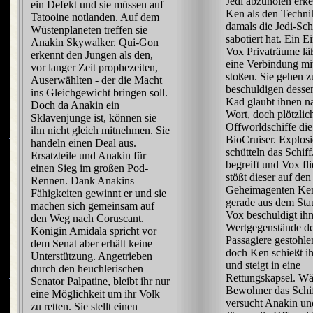
Jedi abzuholen erke
ein Defekt und sie müssen auf
Ken als den Technik
Tatooine notlanden. Auf dem
damals die Jedi-Sch
Wüstenplaneten treffen sie
sabotiert hat. Ein E
Anakin Skywalker. Qui-Gon
Vox Privaträume läß
erkennt den Jungen als den,
eine Verbindung mi
vor langer Zeit prophezeiten,
stoßen. Sie gehen 
Auserwählten - der die Macht
beschuldigen dessen
ins Gleichgewicht bringen soll.
Kad glaubt ihnen na
Doch da Anakin ein
Wort, doch plötzlic
Sklavenjunge ist, können sie
Offworldschiffe die
ihn nicht gleich mitnehmen. Sie
BioCruiser. Explos
handeln einen Deal aus.
schütteln das Schif
Ersatzteile und Anakin für
begreift und Vox fl
einen Sieg im großen Pod-
stößt dieser auf den
Rennen. Dank Anakins
Geheimagenten Ken
Fähigkeiten gewinnt er und sie
gerade aus dem Sta
machen sich gemeinsam auf
Vox beschuldigt ihn
den Weg nach Coruscant.
Wertgegenstände d
Königin Amidala spricht vor
Passagiere gestohle
dem Senat aber erhält keine
doch Ken schießt i
Unterstützung. Angetrieben
und steigt in eine
durch den heuchlerischen
Rettungskapsel. Wä
Senator Palpatine, bleibt ihr nur
Bewohner das Schif
eine Möglichkeit um ihr Volk
versucht Anakin un
zu retten. Sie stellt einen