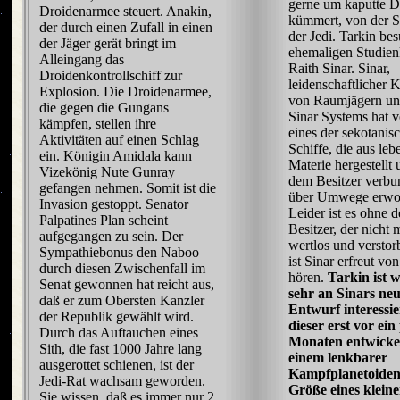
gerne um kaputte D
Droidenarmee steuert. Anakin,
kümmert, von der 
der durch einen Zufall in einen
der Jedi. Tarkin be
der Jäger gerät bringt im
ehemaligen Studien
Alleingang das
Raith Sinar. Sinar,
Droidenkontrollschiff zur
leidenschaftlicher 
Explosion. Die Droidenarmee,
von Raumjägern un
die gegen die Gungans
Sinar Systems hat v
kämpfen, stellen ihre
eines der sekotanis
Aktivitäten auf einen Schlag
Schiffe, die aus leb
ein. Königin Amidala kann
Materie hergestellt
Vizekönig Nute Gunray
dem Besitzer verbu
gefangen nehmen. Somit ist die
über Umwege erwo
Invasion gestoppt. Senator
Leider ist es ohne 
Palpatines Plan scheint
Besitzer, der nicht 
aufgegangen zu sein. Der
wertlos und versto
Sympathiebonus den Naboo
ist Sinar erfreut vo
durch diesen Zwischenfall im
hören.
Tarkin ist 
Senat gewonnen hat reicht aus,
sehr an Sinars ne
daß er zum Obersten Kanzler
Entwurf interessie
der Republik gewählt wird.
dieser erst vor ein
Durch das Auftauchen eines
Monaten entwickel
Sith, die fast 1000 Jahre lang
einem lenkbarer
ausgerottet schienen, ist der
Kampfplanetoiden
Jedi-Rat wachsam geworden.
Größe eines klein
Sie wissen, daß es immer nur 2