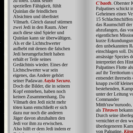
zu töten. Dank seiner
C'baoth
. Oberster 
speziellen Fähigkeit, fühlt
Palpatines schickt 
Quinlan die feindlichen
Geheimen einen Ve
Absichten und überlistet
15 Schlachtschiffe
Vilmarh. Gleich darauf stürmen
das Raumschiff der
zwei Jedi in den Raum. Aber
abzufangen, das vor
auch diese sind Spieler und
eigentlichen Missio
Quinlan kann sie überwältigen.
kurze Erkundungsm
Als er die Lichtschwerter
den unbekannten 
aufhebt mit denen die falschen
einschlagen soll. Di
Jedi herumgefuchtelt haben
ansässige Spezies d
erhält er Teile seines
interpretiet den Hin
Gedächtnis wieder. Eines der
Palpatines Flotte al
Lichtschwerter war sein
auf ihr Territorium
eigenes, das Andere gehört
entsendet ihrerseits
seiner Padawan
Aayla Secura
.
knapp zwölf klein
Doch die Bilder, die in seinem
bestehenden, Kamp
Kopf entstehen, haben noch
unter der Leitung v
keinen Zusammenhang. Da
Commander
Vilmarh den Jedi nicht mehr
Mitth'raw'nuruodo, 
töten kann entschließt er sich
als
Thrawn
bekannt
dazu nur noch die anderen
Durch seine überle
Jäger davon abzuhalten den
vernichtet er den w
Jedi vor ihm zu erwischen.
überlegeneren Kam
Also hilft er dem Jedi indem er
von Palpatine.
Kin