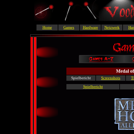
Home
Games
Hardware
Netzwerk
Ha
Medal of
Spielbericht
Screenshots
T
Spielbericht