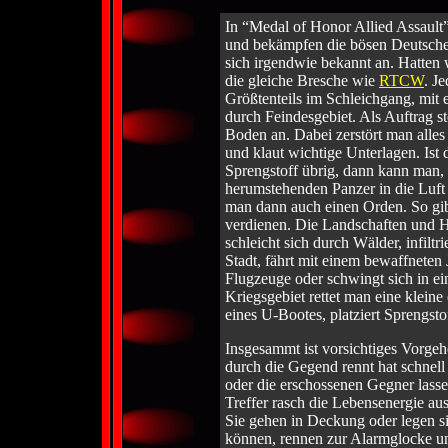
In “Medal of Honor Allied Assault”
und bekämpfen die bösen Deutschen
sich irgendwie bekannt an. Hatten
die gleiche Bresche wie
RTCW
. J
Größtenteils im Schleichgang, mit
durch Feindesgebiet. Als Auftrag st
Boden an. Dabei zerstört man alles
und klaut wichtige Unterlagen. Ist
Sprengstoff übrig, dann kann man, 
herumstehenden Panzer in die Luft
man dann auch einen Orden. So gib
verdienen. Die Landschaften und H
schleicht sich durch Wälder, infiltr
Stadt, fährt mit einem bewaffneten 
Flugzeuge oder schwingt sich in ei
Kriegsgebiet rettet man eine klein
eines U-Bootes, platziert Sprengsto
Insgesammt ist vorsichtiges Vorgeh
durch die Gegend rennt hat schnel
oder die erschossenen Gegner lasse
Treffer rasch die Lebensenergie a
Sie gehen in Deckung oder legen s
können, rennen zur Alarmglocke un