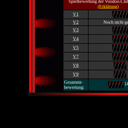
Spielbewertung der Voodoo-Club
(Erklärung)
V1
V2
Noch nicht ge
V3
V4
V5
V7
V8
V9
Gesammt-
[
bewertung: