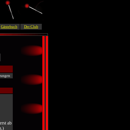
Gästebuch
Der Club
rungen
erst ab
.)