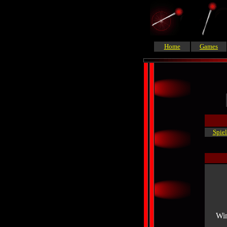
Home
Games
Spiel
Win