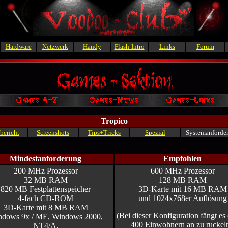
Hardware
Netzwerk
Handy
Flash-Intro
Links
Forum
Tropico
bericht
Screenshots
Tips+Tricks
Spezial
Systemanforde
Mindestanforderung
Empfohlen
200 MHz Prozessor
600 MHz Prozessor
32 MB RAM
128 MB RAM
820 MB Festplattenspeicher
3D-Karte mit 16 MB RAM
4-fach CD-ROM
und 1024x768er Auflösung
3D-Karte mit 8 MB RAM
(Bei dieser Konfiguration fängt es 
dows 9x / ME, Windows 2000,
400 Einwohnern an zu ruckeln
NT4/A,