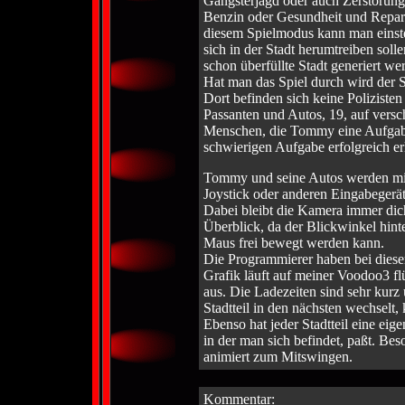
Gangsterjagd oder auch Zerstörung
Benzin oder Gesundheit und Reparat
diesem Spielmodus kann man einstel
sich in der Stadt herumtreiben sol
schon überfüllte Stadt generiert we
Hat man das Spiel durch wird der S
Dort befinden sich keine Poliziste
Passanten und Autos, 19, auf vers
Menschen, die Tommy eine Aufgabe
schwierigen Aufgabe erfolgreich e
Tommy und seine Autos werden mit 
Joystick oder anderen Eingabegerät
Dabei bleibt die Kamera immer dic
Überblick, da der Blickwinkel hinte
Maus frei bewegt werden kann.
Die Programmierer haben bei diesem
Grafik läuft auf meiner Voodoo3 fl
aus. Die Ladezeiten sind sehr ku
Stadtteil in den nächsten wechselt
Ebenso hat jeder Stadtteil eine eig
in der man sich befindet, paßt. Bes
animiert zum Mitswingen.
Kommentar: