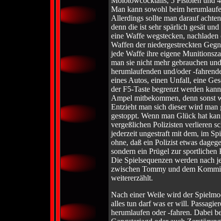
Molotowcocktails, 5 Pistolen und 
Man kann sowohl beim herumlaufen
Allerdings sollte man darauf achte
denn die ist sehr spärlich gesät un
eine Waffe wegstecken, nachladen
Waffen der niedergestreckten Gegn
jede Waffe ihre eigene Munitionszah
man sie nicht mehr gebrauchen und
herumlaufenden und/oder -fahrende
eines Autos, einen Unfall, eine Ge
der F5-Taste begrenzt werden kann)
Ampel mitbekommen, denn sonst win
Entzieht man sich dieser wird man
gestoppt. Wenn man Glück hat kann
vergeßlichen Polizisten verlieren 
jederzeit ungestraft mit dem, im S
ohne, daß ein Polizist etwas dagege
sondern ein Prügel zur sportlichen 
Die Spielsequenzen werden nach je
zwischen Tommy und dem Kommiss
weitererzählt.
Nach einer Weile wird der Spielmo
alles tun darf was er will. Passagi
herumlaufen oder -fahren. Dabei b