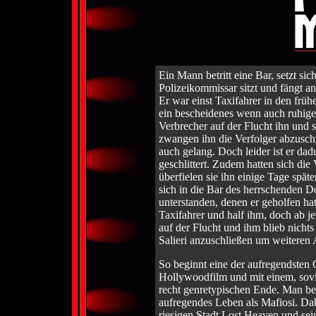
Ein Mann betritt eine Bar, setzt sic
Polizeikommissar sitzt und fängt a
Er war einst Taxifahrer in den früh
ein bescheidenes wenn auch ruhiges
Verbrecher auf der Flucht ihn und
zwangen ihn die Verfolger abzuschü
auch gelang. Doch leider ist er dad
geschlittert. Zudem hatten sich di
überfielen sie ihn einige Tage späte
sich in die Bar des herrschenden 
unterstanden, denen er geholfen ha
Taxifahrer und half ihm, doch ab j
auf der Flucht und ihm blieb nichts
Salieri anzuschließen um weiteren 
So beginnt eine der aufregendsten G
Hollywoodfilm und mit einem, sovi
recht genretypischen Ende. Man beg
aufregendes Leben als Mafiosi. Dab
riesigen Stadt Lost Heaven und s