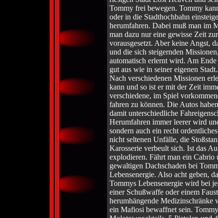
Tommy frei bewegen. Tommy kann h
oder in die Stadthochbahn einsteig
herumfahren. Dabei muß man im Miss
man dazu nur eine gewisse Zeit zu
vorausgesetzt. Aber keine Angst, 
und die sich steigernden Missionen,
automatisch erlernt wird. Am Ende
gut aus wie in seiner eigenen Stadt.
Nach verschiedenen Missionen erl
kann und so ist er mit der Zeit imm
verschiedene, im Spiel vorkommen
fahren zu können. Die Autos haben
damit unterschiedliche Fahreigensc
Herumfahren immer leerer wird und
sondern auch ein recht ordentliche
nicht seltenen Unfälle, die Stoßst
Karosserie verbeult sich. Ist das A
explodieren. Fährt man ein Cabrio u
gewaltigen Dachschaden bei Tommy 
Lebensenergie. Also acht geben, da
Tommys Lebensenergie wird bei jed
einer Schußwaffe oder einem Faust
herumhängende Medizinschränke wi
ein Mafiosi bewaffnet sein. Tommy