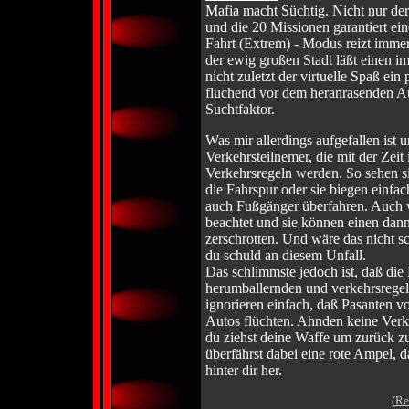
Mafia macht Süchtig. Nicht nur der
und die 20 Missionen garantiert ei
Fahrt (Extrem) - Modus reizt immer
der ewig großen Stadt läßt einen 
nicht zuletzt der virtuelle Spaß ei
fluchend vor dem heranrasenden Aut
Suchtfaktor.
Was mir allerdings aufgefallen ist un
Verkehrsteilnemer, die mit der Zei
Verkehrsregeln werden. So sehen si
die Fahrspur oder sie biegen einfa
auch Fußgänger überfahren. Auch w
beachtet und sie können einen da
zerschrotten. Und wäre das nicht s
du schuld an diesem Unfall.
Das schlimmste jedoch ist, daß die 
herumballernden und verkehrsregel
ignorieren einfach, daß Pasanten
Autos flüchten. Ahnden keine Verk
du ziehst deine Waffe um zurück zu
überfährst dabei eine rote Ampel, d
hinter dir her.
(
Re