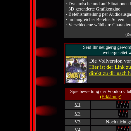
· Dynamische und auf Situationen
· 3D gerenderte Grafikengine
· Befehlsmitteilung per Audioausg
· umfangreicher Befehls-Screen
· Verschiedene wählbare Charaktere
(
Re
Seid Ihr neugierig gewor
weitergeleitet 
Die Vollversion vo
Hier ist der Link z
direkt zu dir nach h
Spielbewertung der Voodoo-Club
(Erklärung)
V1
V2
V3
Noch nicht ge
V4