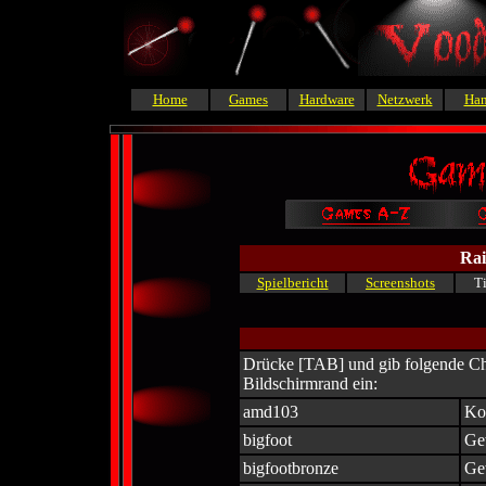
Home
Games
Hardware
Netzwerk
Ha
Rai
Spielbericht
Screenshots
T
Drücke [TAB] und gib folgende Ch
Bildschirmrand ein:
amd103
Ko
bigfoot
Ge
bigfootbronze
Ge