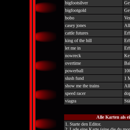
bigfootsilver
Ge
bigfootgold
Ge
bobo
Ver
casey jones
Al
cattle futures
Erh
king of the hill
Erh
let me in
Erh
nowreck
Kei
overtime
Ba
powerball
10
slush fund
1 
show me the trains
Al
speed racer
do
viagra
Stä
Alle Karten als e
1. Starte den Editor.
2. Lade eine Karte (eine die du m