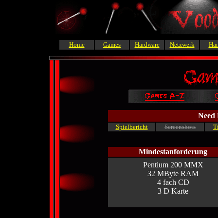
Home
Games
Hardware
Netzwerk
Ha
Need 
Spielbericht
Screenshots
T
Mindestanforderung
Pentium 200 MMX
32 MByte RAM
4 fach CD
3 D Karte