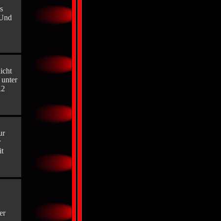
s
 Und
icht
 unter
R2
ur
r
it
er