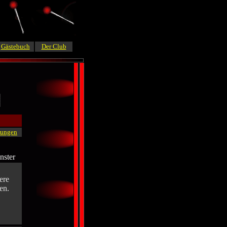
Gästebuch
Der Club
rungen
nster
ere
en.