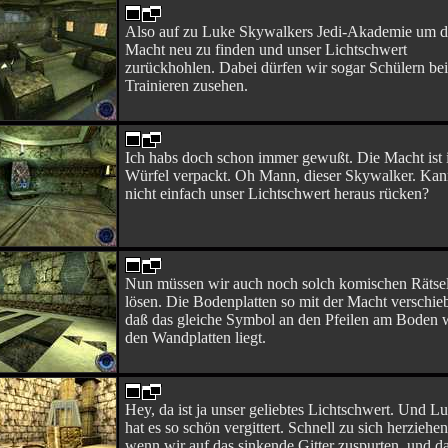
Also auf zu Luke Skywalkers Jedi-Akademie um d
Macht neu zu finden und unser Lichtschwert
zurückhohlen. Dabei dürfen wir sogar Schülern be
Trainieren zusehen.
Ich habs doch schon immer gewußt. Die Macht ist 
Würfel verpackt. Oh Mann, dieser Skywalker. Kan
nicht einfach unser Lichtschwert heraus rücken?
Nun müssen wir auch noch solch komischen Rätse
lösen. Die Bodenplatten so mit der Macht verschie
daß das gleiche Symbol an den Pfeilen am Boden 
den Wandplatten liegt.
Hey, da ist ja unser geliebtes Lichtschwert. Und L
hat es so schön vergittert. Schnell zu sich herziehen
wenn wir auf das sinkende Gitter zuspurten, und d