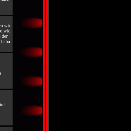
en wir
So wie
e der
. hähä
h
ird