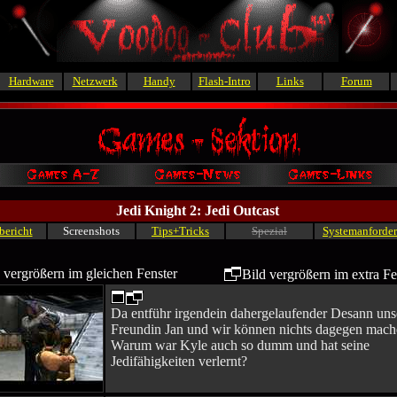
Hardware
Netzwerk
Handy
Flash-Intro
Links
Forum
Jedi Knight 2: Jedi Outcast
bericht
Screenshots
Tips+Tricks
Spezial
Systemanforde
 vergrößern im gleichen Fenster
Bild vergrößern im extra Fe
Da entführ irgendein dahergelaufender Desann uns
Freundin Jan und wir können nichts dagegen mach
Warum war Kyle auch so dumm und hat seine
Jedifähigkeiten verlernt?