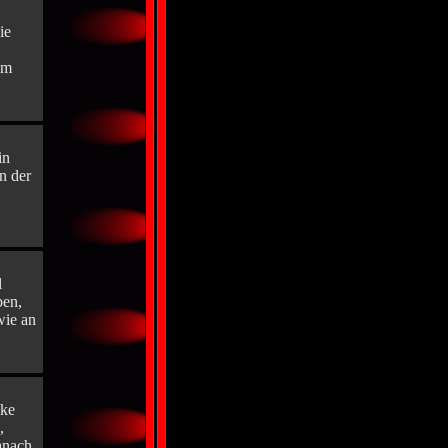
ie
im
in
n der
l
ben,
wie an
uke
,
anach