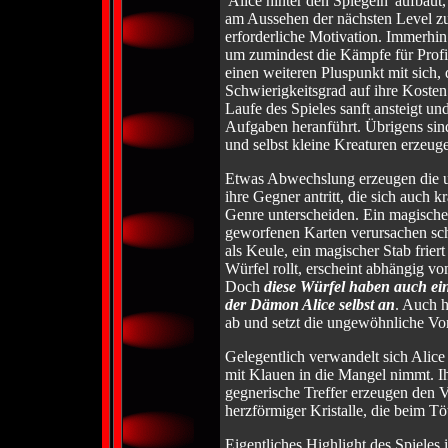
'Alice hinter den Spiegeln' aufbau
am Aussehen der nächsten Level zu e
erforderliche Motivation. Immerhin 
um zumindest die Kämpfe für Profi
einen weiteren Pluspunkt mit sich,
Schwierigkeitsgrad auf ihre Koste
Laufe des Spieles sanft ansteigt u
Aufgaben heranführt. Übrigens sind
und selbst kleine Kreaturen erzeug
Etwas Abwechslung erzeugen die un
ihre Gegner antritt, die sich auch 
Genre unterscheiden. Ein magisches
geworfenen Karten verursachen sch
als Keule, ein magischer Stab frier
Würfel rollt, erscheint abhängig v
Doch
diese Würfel haben auch ei
der Dämon Alice selbst an
. Auch h
ab und setzt die ungewöhnliche Vor
Gelegentlich verwandelt sich Alice
mit Klauen in die Mangel nimmt. I
gegnerische Treffer erzeugen den V
herzförmiger Kristalle, die beim Tö
Eigentliches Highlight des Spieles i