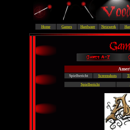
Home
Games
Hardware
Netzwerk
Ha
Ameri
Spielbericht
Screenshots
T
Spielbericht