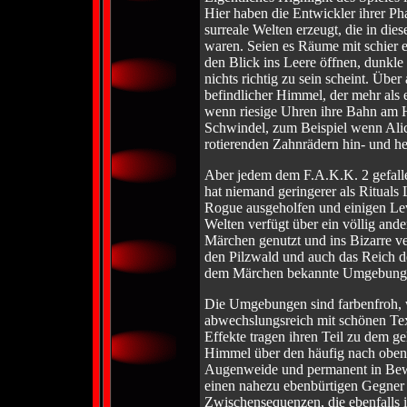
Hier haben die Entwickler ihrer Ph
surreale Welten erzeugt, die in die
waren. Seien es Räume mit schier
den Blick ins Leere öffnen, dunkle
nichts richtig zu sein scheint. Üb
befindlicher Himmel, der mehr als 
wenn riesige Uhren ihre Bahn am H
Schwindel, zum Beispiel wenn Ali
rotierenden Zahnrädern hin- und h
Aber jedem dem F.A.K.K. 2 gefallen
hat niemand geringerer als Rituals
Rogue ausgeholfen und einigen Leve
Welten verfügt über ein völlig and
Märchen genutzt und ins Bizarre ve
den Pilzwald und auch das Reich d
dem Märchen bekannte Umgebung
Die Umgebungen sind farbenfroh, w
abwechslungsreich mit schönen Te
Effekte tragen ihren Teil zu dem ge
Himmel über den häufig nach oben 
Augenweide und permanent in Bew
einen nahezu ebenbürtigen Gegner 
Zwischensequenzen, die ebenfalls in